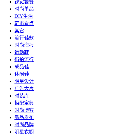
视觉饕餮
时尚单品
DIY生活
鞋市看点
其它
流行鞋款
时尚海报
运动鞋
街拍流行
成品鞋
休闲鞋
明星设计
广告大片
时装库
搭配宝典
时尚博客
新品发布
时尚品牌
明星衣橱