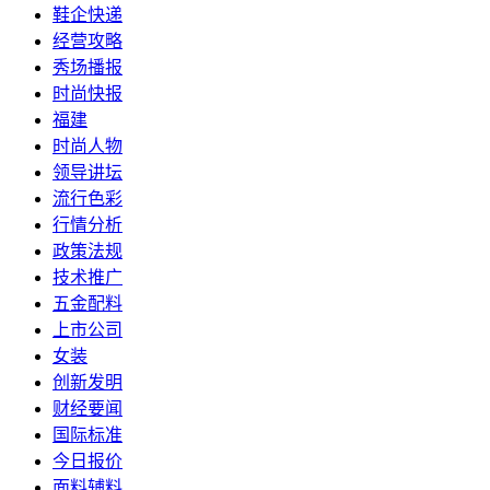
鞋企快递
经营攻略
秀场播报
时尚快报
福建
时尚人物
领导讲坛
流行色彩
行情分析
政策法规
技术推广
五金配料
上市公司
女装
创新发明
财经要闻
国际标准
今日报价
面料辅料