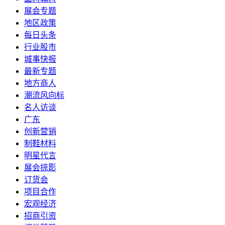
展会专题
地区政策
每日头条
行业股市
城事快报
最新专题
地方商人
潮流风向标
名人访谈
广东
创新营销
制鞋材料
明星代言
展会掠影
订货会
项目合作
宏观经济
招商引资