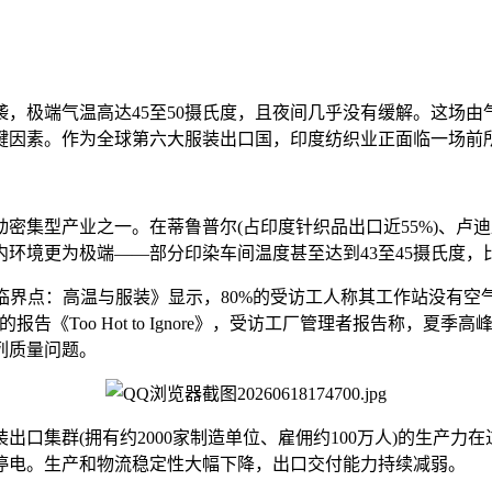
极端气温高达45至50摄氏度，且夜间几乎没有缓解。这场由
键因素。作为全球第六大服装出口国，印度纺织业正面临一场前
密集型产业之一。在蒂鲁普尔(占印度针织品出口近55%)、卢
环境更为极端——部分印染车间温度甚至达到43至45摄氏度，
报告《临界点：高温与服装》显示，80%的受访工人称其工作站没有
发布的报告《Too Hot to Ignore》，受访工厂管理者报告称，
列质量问题。
群(拥有约2000家制造单位、雇佣约100万人)的生产力在过
停电。生产和物流稳定性大幅下降，出口交付能力持续减弱。