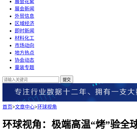
展会花絮
展会新闻
外贸信息
区域经济
即时新闻
材料化工
市场动向
地方热点
协会动态
童装专题
提交
首页
>
文章中心
>
环球视角
环球视角：极端高温“烤”验全