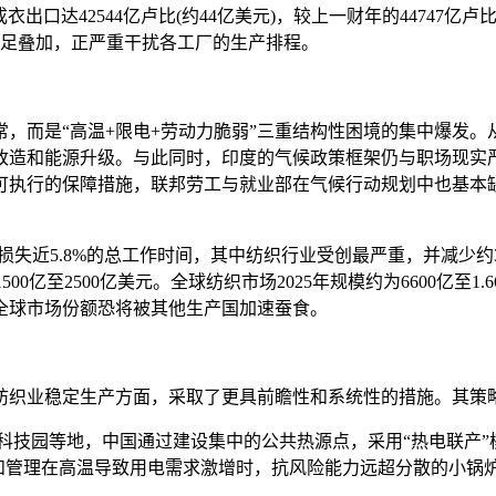
口达42544亿卢比(约44亿美元)，较上一财年的44747亿卢比(
应不足叠加，正严重干扰各工厂的生产排程。
而是“高温+限电+劳动力脆弱”三重结构性困境的集中爆发。
改造和能源升级。与此同时，印度的气候政策框架仍与职场现实
可执行的保障措施，联邦劳工与就业部在气候行动规划中也基本
损失近5.8%的总工作时间，其中纺织行业受创最严重，并减少约3
0亿至2500亿美元。全球纺织市场2025年规模约为6600亿至1.6
全球市场份额恐将被其他生产国加速蚕食。
织业稳定生产方面，采取了更具前瞻性和系统性的措施。其策略
技园等地，中国通过建设集中的公共热源点，采用“热电联产”
配和管理在高温导致用电需求激增时，抗风险能力远超分散的小锅