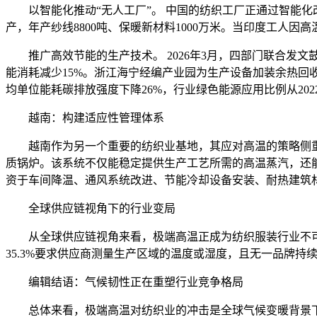
以智能化推动“无人工厂”。 中国的纺织工厂正通过智能化
产，年产纱线8800吨、保暖新材料1000万米。当印度工
推广高效节能的生产技术。 2026年3月，四部门联合发文
能消耗减少15%。浙江海宁经编产业园为生产设备加装余热回收系统
均单位能耗碳排放强度下降26%，行业绿色能源应用比例从2022年
越南：构建适应性管理体系
越南作为另一个重要的纺织业基地，其应对高温的策略侧重于
质锅炉。该系统不仅能稳定提供生产工艺所需的高温蒸汽，还
资于车间降温、通风系统改进、节能冷却设备安装、耐热建筑
全球供应链视角下的行业变局
从全球供应链视角来看，极端高温正成为纺织服装行业不可忽视的系
35.3%要求供应商测量生产区域的温度或湿度，且无一品牌
编辑结语：气候韧性正在重塑行业竞争格局
总体来看，极端高温对纺织业的冲击是全球气候变暖背景下的