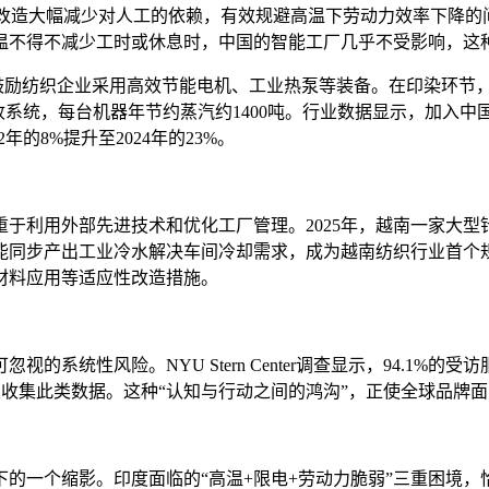
改造大幅减少对人工的依赖，有效规避高温下劳动力效率下降的
人因高温不得不减少工时或休息时，中国的智能工厂几乎不受影响，
鼓励纺织企业采用高效节能电机、工业热泵等装备。在印染环节，
，每台机器年节约蒸汽约1400吨。行业数据显示，加入中国纺联“
的8%提升至2024年的23%。
利用外部先进技术和优化工厂管理。2025年，越南一家大型
能同步产出工业冷水解决车间冷却需求，成为越南纺织行业首个
材料应用等适应性改造措施。
统性风险。NYU Stern Center调查显示，94.1%
持续收集此类数据。这种“认知与行动之间的鸿沟”，正使全球品牌
一个缩影。印度面临的“高温+限电+劳动力脆弱”三重困境，