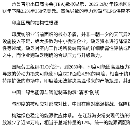
蒂鲁普尔出口商协会(TEA)数据显示，2025-26财年该地区成衣出
财年下降2.2%至358亿美元。高温导致的电力短缺与LPG供
印度困局的结构性根源
印度纺织业当前面临的核心矛盾，并非一朝一夕的天气异常，
设施投入不足，绝大多数为中小微型企业，缺乏资本进行降温
性等领域，缺乏对室内工作场所极端高温的详细脆弱性评估或
之中，而企业则缺乏明确的合规压力与升级动力。
国际劳工组织(ILO)估计，到2030年，印度可能因高温压力
导致的劳动力损失可能使印度GDP面临4.5%的风险，相当于约150
持续扩张的市场中，印度若无法解决高温带来的产能瓶颈，其
中国：绿色能源与智能制造构筑“清凉”防线
与印度的被动应对形成对比，中国在应对高温挑战、保障纺
构建绿色稳定的能源供应体系。 在江苏海安常安现代纺织科
放减少了近50万吨，相当于总减排量的12%。统一的能源调