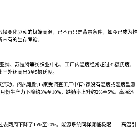
气候变化驱动的极端高温，已不再只是背景条件，如今已成为推
所未有的生存考验。
迪亚纳、苏拉特等纺织业中心，工厂内温度经常超过35摄氏度，
比室外还高出3至5摄氏度。
空气流动，闷热难耐;15家受调查工厂中有7家没有温度或湿度监测
夏季高峰月份生产力下降约3%至10%，缺勤率上升约2%至5%。高温还
去两周下降了15%至20%。能源系统同样濒临极限——高温引