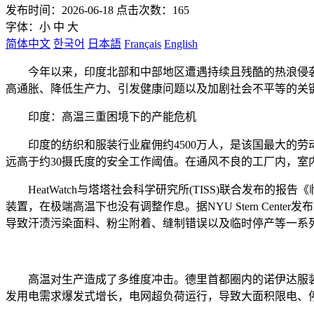
发布时间：2026-06-18 点击次数：165
字体：
小
中
大
简体中文
한국어
日本語
Français
English
今年以来，印度北部和中部地区遭遇持续且残酷的热浪侵袭，
高通胀、降低生产力、引发健康问题以及加剧社会不平等的关
印度：高温三重困境下的产能危机
印度的纺织和服装行业雇佣约4500万人，是该国最大的劳动
远高于约30摄氏度的安全工作阈值。在通风不良的工厂内，室内
HeatWatch与塔塔社会科学研究所(TISS)联合发布的
装置，在极端高温下也没有调整作息。据NYU Stern Center
导致汗渍污染面料、粉尘附着、缝制错误以及临时停产等一系
高温对生产造成了多维度冲击。德里首都圈内的诺伊达服装出口集
发用电需求爆发式增长，电网超负荷运行，导致大面积限电、