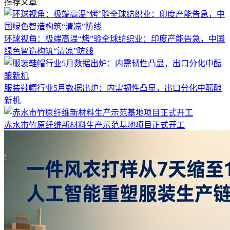
推荐文章
环球视角：极端高温“烤”验全球纺织业：印度产能告急，中国
绿色智造构筑“清凉”防线
服装鞋帽行业5月数据出炉：内需韧性凸显，出口分化中酝酿
新机
赤水市竹原纤维新材料生产示范基地项目正式开工