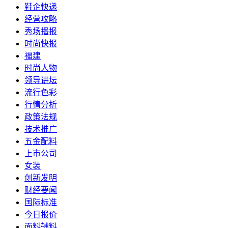
鞋企快递
经营攻略
秀场播报
时尚快报
福建
时尚人物
领导讲坛
流行色彩
行情分析
政策法规
技术推广
五金配料
上市公司
女装
创新发明
财经要闻
国际标准
今日报价
面料辅料