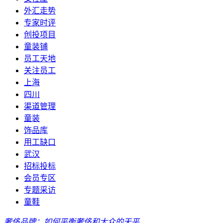
外汇走势
专家时评
创投项目
童装铺
员工天地
关注员工
上海
四川
渠道管理
童装
饰品库
用工缺口
武汉
招标投标
会员专区
专题采访
童鞋
奢侈品牌：如何平衡奢侈和大众的天平