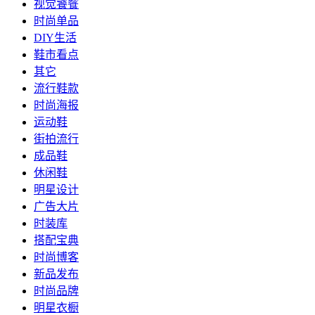
视觉饕餮
时尚单品
DIY生活
鞋市看点
其它
流行鞋款
时尚海报
运动鞋
街拍流行
成品鞋
休闲鞋
明星设计
广告大片
时装库
搭配宝典
时尚博客
新品发布
时尚品牌
明星衣橱