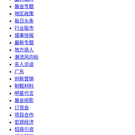
展会专题
地区政策
每日头条
行业股市
城事快报
最新专题
地方商人
潮流风向标
名人访谈
广东
创新营销
制鞋材料
明星代言
展会掠影
订货会
项目合作
宏观经济
招商引资