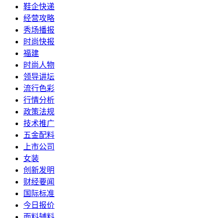
鞋企快递
经营攻略
秀场播报
时尚快报
福建
时尚人物
领导讲坛
流行色彩
行情分析
政策法规
技术推广
五金配料
上市公司
女装
创新发明
财经要闻
国际标准
今日报价
面料辅料