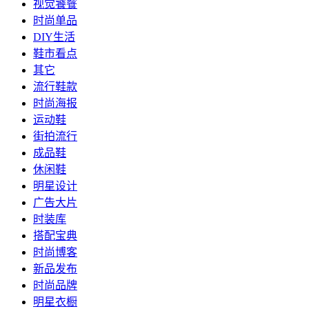
视觉饕餮
时尚单品
DIY生活
鞋市看点
其它
流行鞋款
时尚海报
运动鞋
街拍流行
成品鞋
休闲鞋
明星设计
广告大片
时装库
搭配宝典
时尚博客
新品发布
时尚品牌
明星衣橱