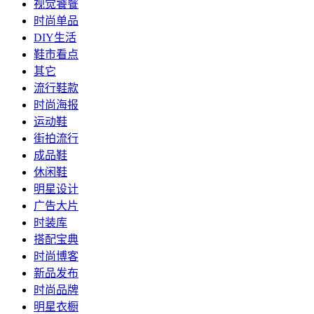
视觉饕餮
时尚单品
DIY生活
鞋市看点
其它
流行鞋款
时尚海报
运动鞋
街拍流行
成品鞋
休闲鞋
明星设计
广告大片
时装库
搭配宝典
时尚博客
新品发布
时尚品牌
明星衣橱