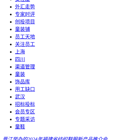
外汇走势
专家时评
创投项目
童装铺
员工天地
关注员工
上海
四川
渠道管理
童装
饰品库
用工缺口
武汉
招标投标
会员专区
专题采访
童鞋
晋江举办的2024年福建省纺织鞋服新产品推介会