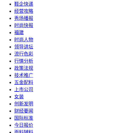
鞋企快递
经营攻略
秀场播报
时尚快报
福建
时尚人物
领导讲坛
流行色彩
行情分析
政策法规
技术推广
五金配料
上市公司
女装
创新发明
财经要闻
国际标准
今日报价
面料辅料