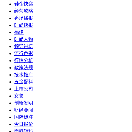
鞋企快递
经营攻略
秀场播报
时尚快报
福建
时尚人物
领导讲坛
流行色彩
行情分析
政策法规
技术推广
五金配料
上市公司
女装
创新发明
财经要闻
国际标准
今日报价
面料辅料