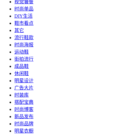
视觉饕餮
时尚单品
DIY生活
鞋市看点
其它
流行鞋款
时尚海报
运动鞋
街拍流行
成品鞋
休闲鞋
明星设计
广告大片
时装库
搭配宝典
时尚博客
新品发布
时尚品牌
明星衣橱