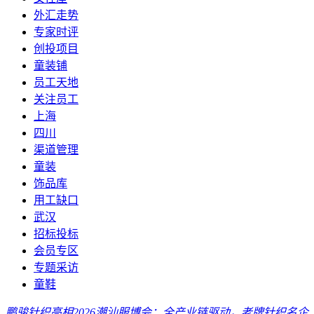
外汇走势
专家时评
创投项目
童装铺
员工天地
关注员工
上海
四川
渠道管理
童装
饰品库
用工缺口
武汉
招标投标
会员专区
专题采访
童鞋
鹏骏针织亮相2026潮汕服博会：全产业链驱动，老牌针织名企