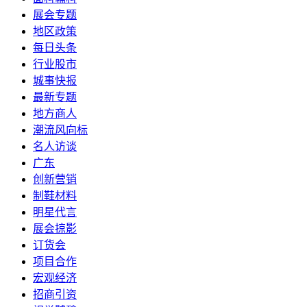
展会专题
地区政策
每日头条
行业股市
城事快报
最新专题
地方商人
潮流风向标
名人访谈
广东
创新营销
制鞋材料
明星代言
展会掠影
订货会
项目合作
宏观经济
招商引资