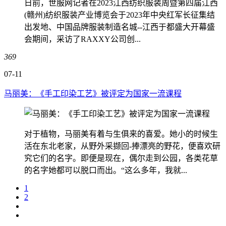
日前，世服网记者在2023江西纺织服装周暨第四届江西
(赣州)纺织服装产业博览会于2023年中央红军长征集结
出发地、中国品牌服装制造名城--江西于都盛大开幕盛
会期间，采访了RAXXY公司创...
369
07-11
马丽美：《手工印染工艺》被评定为国家一流课程
对于植物，马丽美有着与生俱来的喜爱。她小的时候生
活在东北老家，从野外采撷回-捧漂亮的野花，便喜欢研
究它们的名字。即便是现在，偶尔走到公园，各类花草
的名字她都可以脱口而出。“这么多年，我就...
1
2