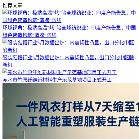
推荐文章
环球视角：极端高温“烤”验全球纺织业：印度产能告急，中国
绿色智造构筑“清凉”防线
服装鞋帽行业5月数据出炉：内需韧性凸显，出口分化中酝酿
新机
赤水市竹原纤维新材料生产示范基地项目正式开工