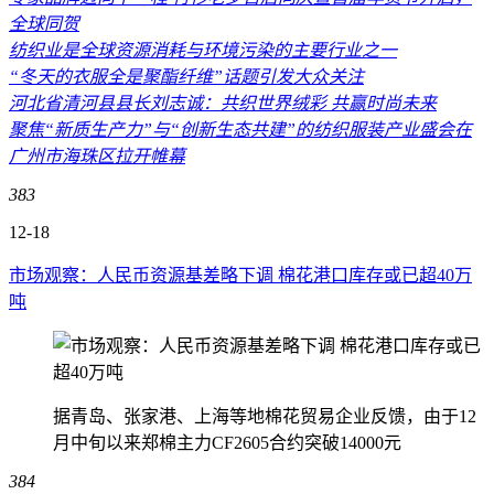
全球同贺
纺织业是全球资源消耗与环境污染的主要行业之一
“冬天的衣服全是聚酯纤维”话题引发大众关注
河北省清河县县长刘志诚：共织世界绒彩 共赢时尚未来
聚焦“新质生产力”与“创新生态共建”的纺织服装产业盛会在
广州市海珠区拉开帷幕
383
12-18
市场观察：人民币资源基差略下调 棉花港口库存或已超40万
吨
据青岛、张家港、上海等地棉花贸易企业反馈，由于12
月中旬以来郑棉主力CF2605合约突破14000元
384