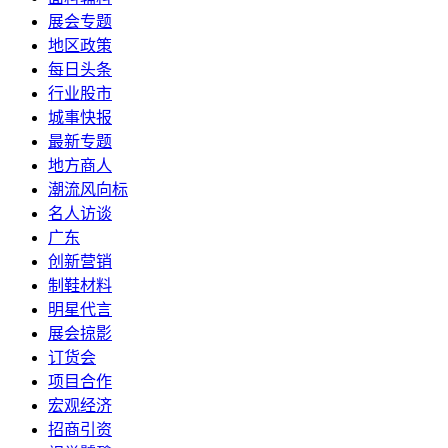
展会专题
地区政策
每日头条
行业股市
城事快报
最新专题
地方商人
潮流风向标
名人访谈
广东
创新营销
制鞋材料
明星代言
展会掠影
订货会
项目合作
宏观经济
招商引资