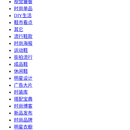
视觉饕餮
时尚单品
DIY生活
鞋市看点
其它
流行鞋款
时尚海报
运动鞋
街拍流行
成品鞋
休闲鞋
明星设计
广告大片
时装库
搭配宝典
时尚博客
新品发布
时尚品牌
明星衣橱