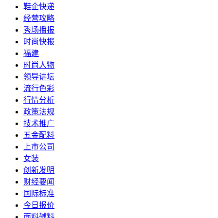
鞋企快递
经营攻略
秀场播报
时尚快报
福建
时尚人物
领导讲坛
流行色彩
行情分析
政策法规
技术推广
五金配料
上市公司
女装
创新发明
财经要闻
国际标准
今日报价
面料辅料