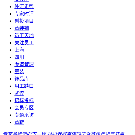
外汇走势
专家时评
创投项目
童装铺
员工天地
关注员工
上海
四川
渠道管理
童装
饰品库
用工缺口
武汉
招标投标
会员专区
专题采访
童鞋
专家品牌迈向下一程 衬衫老罗百店同庆暨首届年货节开启，