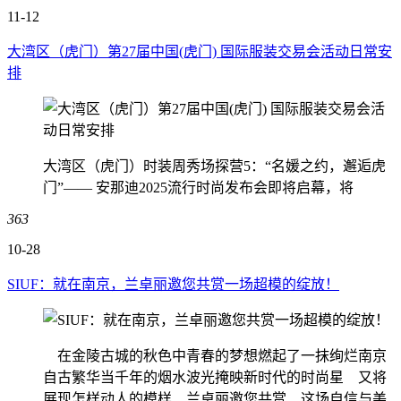
11-12
大湾区（虎门）第27届中国(虎门) 国际服装交易会活动日常安
排
大湾区（虎门）时装周秀场探营5：“名媛之约，邂逅虎
门”—— 安那迪2025流行时尚发布会即将启幕，将
363
10-28
SIUF：就在南京，兰卓丽邀您共赏一场超模的绽放！
在金陵古城的秋色中青春的梦想燃起了一抹绚烂南京
自古繁华当千年的烟水波光掩映新时代的时尚星 又将
展现怎样动人的模样 兰卓丽邀您共赏 这场自信与美