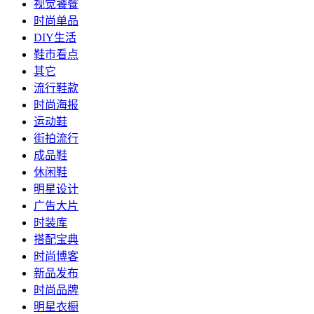
视觉饕餮
时尚单品
DIY生活
鞋市看点
其它
流行鞋款
时尚海报
运动鞋
街拍流行
成品鞋
休闲鞋
明星设计
广告大片
时装库
搭配宝典
时尚博客
新品发布
时尚品牌
明星衣橱