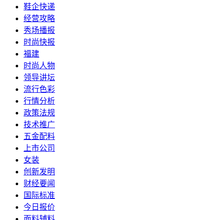
鞋企快递
经营攻略
秀场播报
时尚快报
福建
时尚人物
领导讲坛
流行色彩
行情分析
政策法规
技术推广
五金配料
上市公司
女装
创新发明
财经要闻
国际标准
今日报价
面料辅料