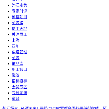
外汇走势
专家时评
创投项目
童装铺
员工天地
关注员工
上海
四川
渠道管理
童装
饰品库
用工缺口
武汉
招标投标
会员专区
专题采访
童鞋
智汇烟台 · 链通未来 | 西默·2026中国烟台国际面辅料纱线、服