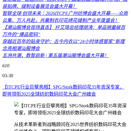
装贴牌、缝制设备展览会盛大开幕！
智联全球·创领未来｜2026ITCPE广州纺博会盛大开幕——众商
云集、万人共赴，共襄制衣印花绣花缝制产业年度盛会！
【潮汕服博会现场直击】 纤艾琦总经理胡涛：单品销量破百
万件的“爆品密码”
穿越近百年的贴身守护：古今内衣以“24小时体感管家”新理
念亮相潮汕服博会
五洲共潮，数智启新 | 第五届潮汕服博会盛大开幕！
610
03-30
【ITCPE行业巨擘亮相】SPG/Stork数码印花35年资深专家，
即将领衔2025全球纺织数码印花大会广州峰会
从技术革新者到战略顾问在2025世界纺织数码印花大会