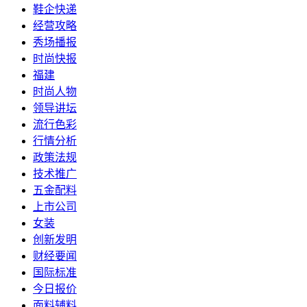
鞋企快递
经营攻略
秀场播报
时尚快报
福建
时尚人物
领导讲坛
流行色彩
行情分析
政策法规
技术推广
五金配料
上市公司
女装
创新发明
财经要闻
国际标准
今日报价
面料辅料