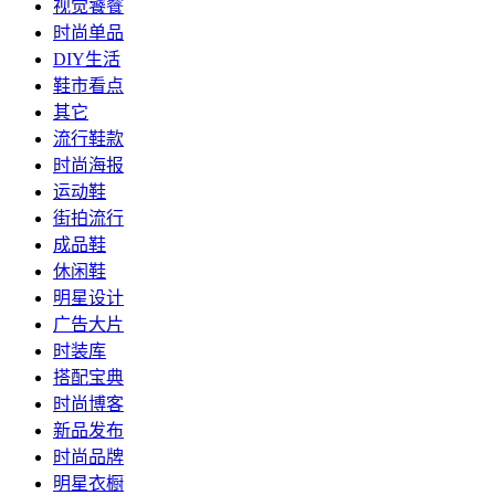
视觉饕餮
时尚单品
DIY生活
鞋市看点
其它
流行鞋款
时尚海报
运动鞋
街拍流行
成品鞋
休闲鞋
明星设计
广告大片
时装库
搭配宝典
时尚博客
新品发布
时尚品牌
明星衣橱