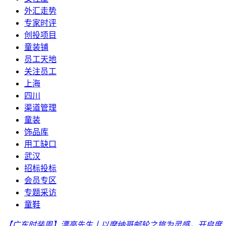
外汇走势
专家时评
创投项目
童装铺
员工天地
关注员工
上海
四川
渠道管理
童装
饰品库
用工缺口
武汉
招标投标
会员专区
专题采访
童鞋
【广东时装周】漂亮先生丨以摩纳哥邮轮之旅为灵感，开启度