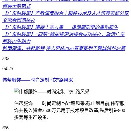
假绅士新范式
【广东时装周】产教深度融合｜服装技术及人才培养实践分享
交流会圆满举办
【广东时装周】曦霖丨东方墨——极简廓形里的墨韵新生
【广东时装周】“四新”赋能资源对接会成功举办，激活广东
服装内生动力
秋雨润泽，共赴新程|伟志男装2026春夏系列于蓉城悠然启幕
538
04-25
伟帮服饰——时尚定制 “衣”路风采
伟帮服饰——时尚定制 “衣”路风采,截止到目前,伟帮服
饰共投入资金3500万元用于技术项目改造,先后引进800
多套等生产设备.
659