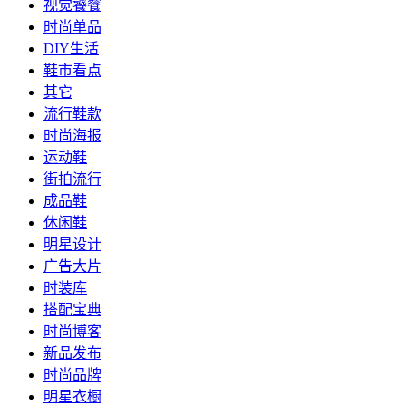
视觉饕餮
时尚单品
DIY生活
鞋市看点
其它
流行鞋款
时尚海报
运动鞋
街拍流行
成品鞋
休闲鞋
明星设计
广告大片
时装库
搭配宝典
时尚博客
新品发布
时尚品牌
明星衣橱