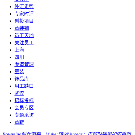
外汇走势
专家时评
创投项目
童装铺
员工天地
关注员工
上海
四川
渠道管理
童装
饰品库
用工缺口
武汉
招标投标
会员专区
专题采访
童鞋
Rousteing时代落幕，Mulier转战Versace：巴黎时装周如何重塑