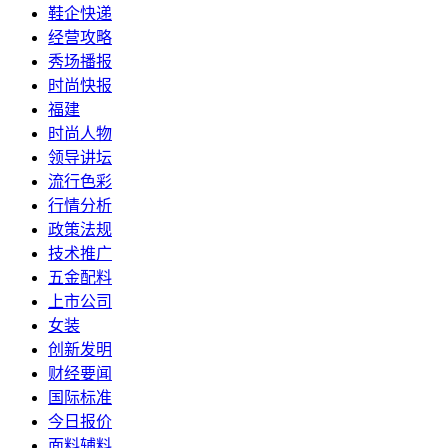
鞋企快递
经营攻略
秀场播报
时尚快报
福建
时尚人物
领导讲坛
流行色彩
行情分析
政策法规
技术推广
五金配料
上市公司
女装
创新发明
财经要闻
国际标准
今日报价
面料辅料