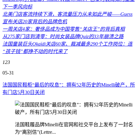
下一季风向标
北美门店客流持续下滑，客流量压力从未如此严峻——Guess
宣布关店20家背后的品牌危机
一周关店4家：奢侈品成为中国零售“关店王”的背后真相
从275家门店到清零：时尚女装品牌Quiz的33年崩溃之路
法国童装巨头Okaïdi关店60家、裁减最多290个工作岗位：连
“孩子钱”都挣不动的时代来了
123
05-31
法国国民鞋柜“最后的叹息”：拥有52年历史的Minelli破产，所
有门店5月30日关闭
法国鞋履品牌Minelli在官网和社交平台上发布了一封名
为“离别信”(Lettre...