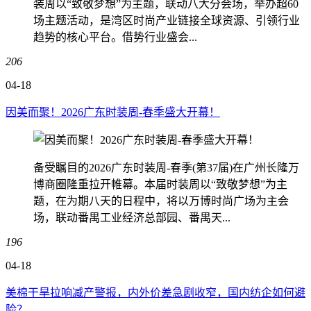
装周以“致敬梦想”为主题，联动八大分会场，举办超60
场主题活动，是湾区时尚产业链接全球资源、引领行业
趋势的核心平台。借势行业盛会...
206
04-18
因美而聚！2026广东时装周-春季盛大开幕！
备受瞩目的2026广东时装周-春季(第37届)在广州长隆万
博商圈隆重拉开帷幕。本届时装周以“致敬梦想”为主
题，在为期八天的日程中，将以万博时尚广场为主会
场，联动番禺工业经济总部园、番禺天...
196
04-18
美棉干旱拉响减产警报，内外价差急剧收窄，国内纺企如何避
险？