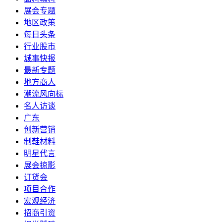
展会专题
地区政策
每日头条
行业股市
城事快报
最新专题
地方商人
潮流风向标
名人访谈
广东
创新营销
制鞋材料
明星代言
展会掠影
订货会
项目合作
宏观经济
招商引资