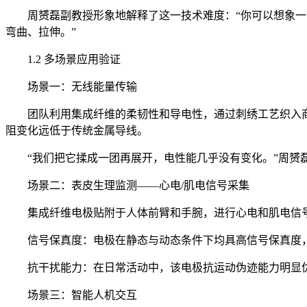
周赟磊副教授形象地解释了这一技术难度：“你可以想象一下
弯曲、拉伸。”
1.2 多场景应用验证
场景一：无线能量传输
团队利用集成纤维的柔韧性和导电性，通过刺绣工艺织入商
阻变化远低于传统金属导线。
“我们把它揉成一团再展开，电性能几乎没有变化。”周赟磊
场景二：表皮生理监测——心电/肌电信号采集
集成纤维电极贴附于人体前臂和手腕，进行心电和肌电信
信号保真度：电极在静态与动态条件下均具高信号保真度，
抗干扰能力：在日常活动中，该电极抗运动伪迹能力明显
场景三：智能人机交互