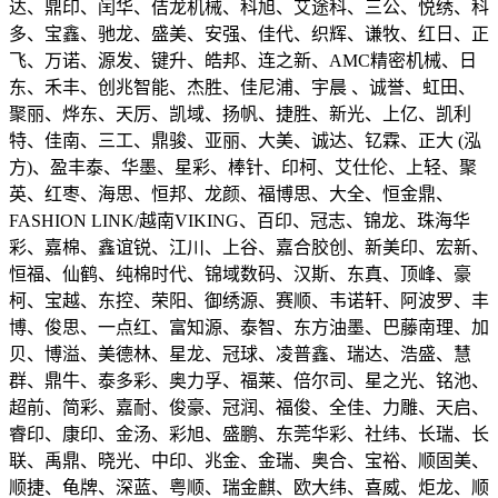
达、鼎印、闰华、佶龙机械、科旭、艾途科、三公、悦绣、科
多、宝鑫、驰龙、盛美、安强、佳代、织辉、谦牧、红日、正
飞、万诺、源发、键升、皓邦、连之新、AMC精密机械、日
东、禾丰、创兆智能、杰胜、佳尼浦、宇晨 、诚誉、虹田、
聚丽、烨东、天厉、凯域、扬帆、捷胜、新光、上亿、凯利
特、佳南、三工、鼎骏、亚丽、大美、诚达、钇霖、正大 (泓
方)、盈丰泰、华墨、星彩、棒针、印柯、艾仕伦、上轻、聚
英、红枣、海思、恒邦、龙颜、福博思、大全、恒金鼎、
FASHION LINK/越南VIKING、百印、冠志、锦龙、珠海华
彩、嘉棉、鑫谊锐、江川、上谷、嘉合胶创、新美印、宏新、
恒福、仙鹤、纯棉时代、锦域数码、汉斯、东真、顶峰、豪
柯、宝越、东控、荣阳、御绣源、赛顺、韦诺轩、阿波罗、丰
博、俊思、一点红、富知源、泰智、东方油墨、巴藤南理、加
贝、博溢、美德林、星龙、冠球、凌普鑫、瑞达、浩盛、慧
群、鼎牛、泰多彩、奥力孚、福莱、倍尔司、星之光、铭池、
超前、简彩、嘉耐、俊豪、冠润、福俊、全佳、力雕、天启、
睿印、康印、金汤、彩旭、盛鹏、东莞华彩、社纬、长瑞、长
联、禹鼎、晓光、中印、兆金、金瑞、奥合、宝裕、顺固美、
顺捷、龟牌、深蓝、粤顺、瑞金麒、欧大纬、喜威、炬龙、顺