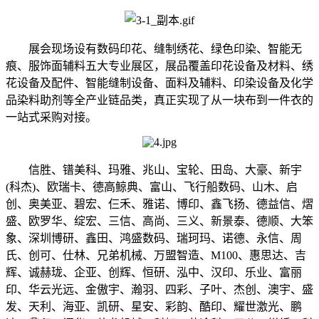
展会现场设有数码印花、缝制绣花、绿色印染、智能无
痕、服饰面辅料五大专业展区，展品覆盖印花设备及材料、绣
花设备及配件、智能缝制设备、面料及辅料、印染设备及化学
品染料助剂等全产业链品类，真正实现了从一块布到一件衣的
一站式采购对接。
信胜、镨美科、玛雅、兆山、宝轮、田岛、大豪、新宇
(科杰)、欧瑞卡、德高鲸典、富山、飞行船数码、山木、启
创、奥美亚、碧宏、仨禾、雅诺、博印、鑫飞扬、德益信、熠
盛、欧罗华、绽宏、三信、高尚、三义、新景泰、德顺、大笨
象、深圳博研、鑫田、鸿盛数码、瑞珂玛、诺德、永信、周
氏、创可、仕林、兄弟机械、万盟智造、M100、惠思达、吉
辉、诚赫珑、企亚、创辉、恒研、泓中、汉印、乐业、富丽
印、华云光远、金傲宇、瀚羽、四彩、子叶、杰创、澳宇、盛
发、天利、海亚、凯研、星安、彩韵、酷印、耀世激光、鹏