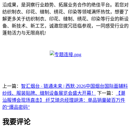
沿成果，是洞察行业趋势、拓展业务合作的绝佳平台。若您对
纺织制衣、印花、缝制、绣花、印染等领域满怀热忱，想要了
解更多关于纺织制衣、印花、缝制、绣花、印染等行业的新设
备、新技术、新工艺，诚邀您拨冗莅临参观，一同感受行业的
蓬勃活力与无限商机!
上一篇：
智汇烟台 · 链通未来 | 西默·2026中国烟台国际面辅料
纱线、服装贴牌、缝制设备展览会盛大开幕！
下一篇：
【潮
汕服博会现场直击】 纤艾琦总经理胡涛：单品销量破百万件
的“爆品密码”
我要评论