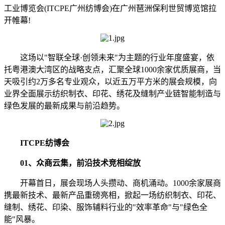
工业博览会(ITCPE广州纺博会)在广州琶洲保利世贸博览馆拉
开帷幕!
这场以"智联全球·创领未来"为主题的行业年度盛宴，依
托粤港澳大湾区的战略支点，汇聚全球1000余家优质展商，当
天吸引约2万多名专业观众，以近五万平方米的展会规模，向
业界全面展示纺织制衣、印花、绣花及缝制产业链智能制造与
绿色发展的最新成果与前沿趋势。
ITCPE纺博会
01、众商云集，前沿技术竞相绽放
开幕首日，展会现场人头攒动、商机涌动。1000余家展商
携最新技术、最新产品重磅亮相，掀起一场纺织制衣、印花、
缝制、绣花、印染、服饰辅料行业的"效率革命"与"绿色全
能"风暴。