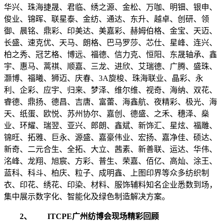
华兴、珠海捷晟、君临、绣之源、金松、万咖、明钿、银申、
俊业、锦晖、联星泰、金纺、通达、东升、越卓、创研、领
御、晨铭、鼎彩、印美达、美嘉彩、赫姆伯格、金宝、天迈、
长盛、速克优、天马、朗格、巴马罗莎、芯仕、星峰、连兴、
柏之秀、冠艺格、博远、福德、信力克、恒阳、东晟轴承、鑫
宇、惠马、蒿祺、顺嘉、三龙、进欣、艾瑞德、广腾、盛珠、
灏博、福曦、狮迈、庆春、3A旋梭、珠海联业、晶彩、永
利、企彩、应宇、归来、梦泽、维尔维、视奇、海纳、双花、
睿德、鼎扬、德昌、吉唐、富蕾、海鑫航、夜精彩、极光、海
天、纸蛋、欧悦、苏州协尔、嘉创、德盛、之禾、穗泽、燊
业、环耀、瑞翌、亚兴、郎朗、鑫斌、新饰汇、星炫、福雕、
锦旺、拓雅、巨永、源盛、嘉豪伟业、宏扬、嘉净佳、硕达、
新奇、二元合生、全拓、大立、茜素、新善联、运达、华伟、
洺峰、龙翔、旭宸、方彩、普生、荣嘉、佰亿、高灿、涂王、
蓝科、科斗、柏庆、粒子、成明鑫、上图印界等众多纺织制
衣、印花、绣花、印染、材料、服饰辅料知名企业悉数到场，
集中展示数字化、智能化及绿色制造解决方案。
2、 ITCPE广州纺博会现场精彩回顾