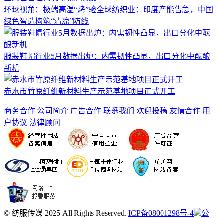
环球视角：极端高温“烤”验全球纺织业：印度产能告急，中国
绿色智造构筑“清凉”防线
服装鞋帽行业5月数据出炉：内需韧性凸显，出口分化中酝酿
新机
赤水市竹原纤维新材料生产示范基地项目正式开工
商务合作
公司简介
广告合作
联系我们
欢迎投稿
友情合作
用
户协议
法律顾问
© 纺服传媒 2025 All Rights Reserved.
ICP备08001298号-4
公