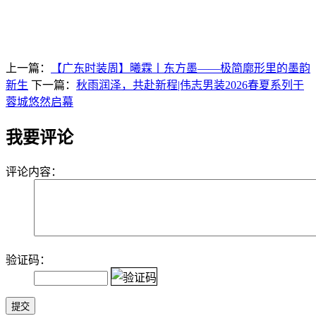
上一篇：
【广东时装周】曦霖丨东方墨——极简廓形里的墨韵
新生
下一篇：
秋雨润泽，共赴新程|伟志男装2026春夏系列于
蓉城悠然启幕
我要评论
评论内容：
验证码：