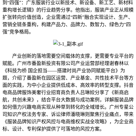
到“四强”：广东服装行业以新技术、新设备、新工艺、新材料
重构增长逻辑》的行业趋势分享。他指出，服装产业正从规模
扩张转向价值创造，企业需通过“四新”融合实现设计、生产、
营销全链条重构，构建产品力、品牌力、数智力、绿色力“四
强”竞争格局。
产业创新的落地需要空间载体的支撑，更需要专业平台的
赋能。广州市番盈新投资有限公司产业运营部经理谢春林以
《科技为桥 国企担当——搭建时尚产业协同赋能平台》为
题，介绍了番盈新在园区运营、产业基金、共性技术平台等方
面的实践，为中小企业提供低成本、高效率的转型支撑。抖音
电商品牌服饰美奢行业招育商负责人吕琳姣分享了《新商启
航，共创未来》，结合平台大数据与成功案例，详解服装品牌
如何借力兴趣电商实现从种草到转化的全域增长。广州专星公
司知识产权法务专家、诉讼律师潘晓琳则聚焦行业痛点，带来
《服装品牌知识产权风控与电商维权实战全攻略》，为企业商
标、设计、专利保护提供了可落地的风控方案。