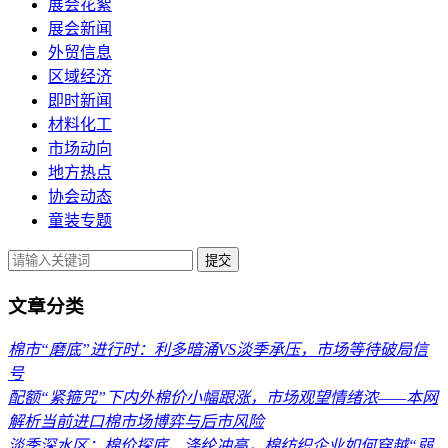
展会花絮
展会新闻
外贸信息
区域经济
即时新闻
材料化工
市场动向
地方热点
协会动态
童装专题
提交
文章分类
棉市“磨底”进行时：利多暗涌VS淡季承压，市场等待破局信
号
配额“紧箍咒”下内外棉价小幅跟涨，市场观望情绪浓——本网
解析当前进口棉市场博弈与后市风险
淡季深水区：棉价探底、涤纶冲高，棉纺织企业如何穿越“弱