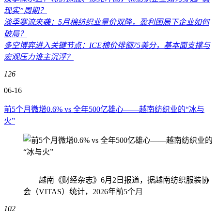
现实”周期？
淡季寒流来袭：5月棉纺织业量价双降，盈利困局下企业如何
破局？
多空博弈进入关键节点：ICE棉价徘徊75美分，基本面支撑与
宏观压力谁主沉浮？
126
06-16
前5个月微增0.6% vs 全年500亿雄心——越南纺织业的“冰与
火”
越南《财经杂志》6月2日报道，据越南纺织服装协
会（VITAS）统计，2026年前5个月
102