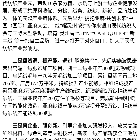
代纺织产业园，带动10余家分梳、水洗等上游羊绒企业健康发
展，形成了集原料收储、分梳、绒条、纺纱、织衫、品牌建设
为一体的完整产业链体系。先后举办“拥抱亚麻·共创未来”中
国（国际）亚麻大会、“绒”耀灵州“织”等你来银川现代纺织大
会等国际大型活动，培育“灵州雪”“38°N”“CASHQUEEN”“新
中绒”等一批自主品牌，进一步打开了对外窗口、扩大了现代
纺织产业影响力。
二是盘资源、提产能。
通过“腾笼换鸟”，先后实施波思奇
荣昌高端羊绒服饰加工项目、凯士芈绒业年产300吨无毛绒项
目、启超绒毛年产70吨无毛绒加工等项目，累计盘活闲置土地
786亩、厂房17.4万平米。持续提升产业能级，相继建成投产
舜昌亚麻3万锭亚麻湿纺生产线技改、新澳纺织2万锭精纺羊毛
纱线、国斌亚琦年产200万件羊毛衫等项目，完成新中绒针织
车间智能化改造，亚麻纱线产能从3万锭提升至5万锭、精纺羊
绒纱线产能达到300吨。
三是育企业、强创新。
引导企业加大研发投入，攻关高端
纤维材料、绿色制造等关键技术，新澳羊绒产品斩获全国毛纺