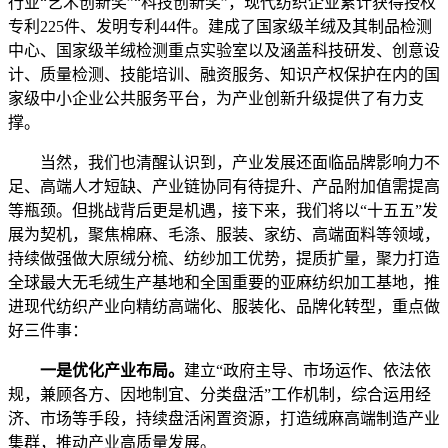
行业“艺术创新奖”“科技创新奖”，现代纺织企业累计获得授权
专利225件、发明专利44件。建成了国家级羊绒及其制品检测
中心、国家级羊绒检测重点实验室以及涵盖科技研发、创意设
计、质量检测、技能培训、融资服务、知识产权保护在内的国
家级中小企业公共服务平台，为产业创新升级提供了有力支
撑。
当然，我们也清醒认识到，产业发展还面临品牌影响力不
足、高端人才短缺、产业链协同有待提升、产品附加值需提高
等瓶颈。但挑战背后更是机遇，接下来，我们将以“十五五”发
展为契机，聚焦棉麻、毛涤、服装、家纺、高端面料等领域，
持续做强做大原绒分梳、纺纱加工优势，提质扩量，聚力打造
全球最大无毛绒生产基地和全国重要的亚麻纺织加工基地，推
进现代纺织产业向精纺高端化、服装化、品牌化转型，重点做
好三件事：
一是优化产业布局。
建立“政府主导、市场运作、依法依
规，兼顾各方、因地制宜、分类盘活”工作机制，综合运用经
济、市场等手段，持续盘活闲置资源，打造绒麻高端制造产业
集群，推动产业高质量发展。