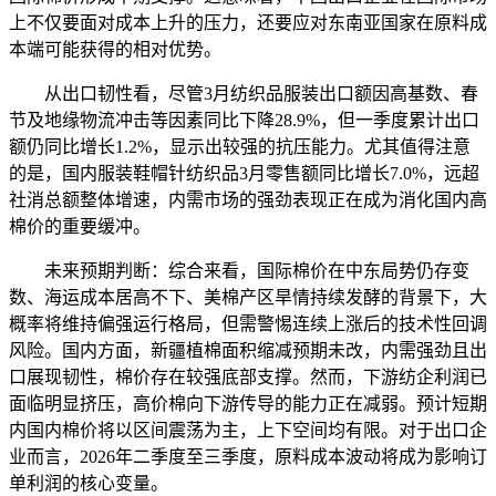
上不仅要面对成本上升的压力，还要应对东南亚国家在原料成
本端可能获得的相对优势。
从出口韧性看，尽管3月纺织品服装出口额因高基数、春
节及地缘物流冲击等因素同比下降28.9%，但一季度累计出口
额仍同比增长1.2%，显示出较强的抗压能力。尤其值得注意
的是，国内服装鞋帽针纺织品3月零售额同比增长7.0%，远超
社消总额整体增速，内需市场的强劲表现正在成为消化国内高
棉价的重要缓冲。
未来预期判断：综合来看，国际棉价在中东局势仍存变
数、海运成本居高不下、美棉产区旱情持续发酵的背景下，大
概率将维持偏强运行格局，但需警惕连续上涨后的技术性回调
风险。国内方面，新疆植棉面积缩减预期未改，内需强劲且出
口展现韧性，棉价存在较强底部支撑。然而，下游纺企利润已
面临明显挤压，高价棉向下游传导的能力正在减弱。预计短期
内国内棉价将以区间震荡为主，上下空间均有限。对于出口企
业而言，2026年二季度至三季度，原料成本波动将成为影响订
单利润的核心变量。