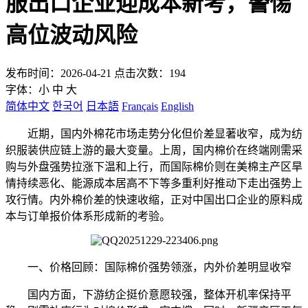
服出口企业迎成本新考，警惕
高位波动风险
发布时间：2026-04-21 点击次数：194
字体：
小
中
大
简体中文
한국어
日本語
Français
English
近期，国内外棉花市场走势分化但价差显著收窄，成为纺
织服装供应链上游的最大变量。上周，国内棉价在终端刚需采
购与外盘强势拉涨下温和上行，而国际棉价则在美棉主产区旱
情持续恶化、能源成本居高不下等多重利好推动下走出强势上
攻行情。内外棉价差的快速收缩，正对中国出口企业的原料成
本与订单报价体系形成新的考验。
一、价格回顾：国际棉价强势领涨，内外价差明显收窄
国内方面，下游纺企挺价意愿较强，整体开机率保持平