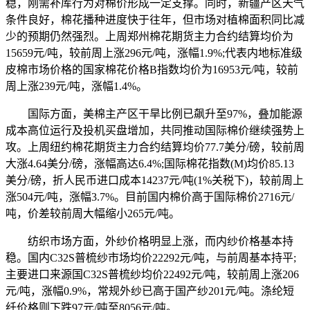
稳，刚需补库行为对棉价形成一定支撑。同时，新疆产区天气
条件良好，棉花播种进度快于往年，但市场对植棉面积同比减
少的预期仍然强烈。上周郑州棉花期货主力合约结算均价为
15659元/吨，较前周上涨296元/吨，涨幅1.9%;代表内地标准级
皮棉市场价格的国家棉花价格B指数均价为16953元/吨，较前
周上涨239元/吨，涨幅1.4%。
国际方面，美棉主产区干旱比例已飙升至97%，叠加能源
成本高位运行及投机买盘增加，共同推动国际棉价继续强势上
攻。上周纽约棉花期货主力合约结算均价77.7美分/磅，较前周
大涨4.64美分/磅，涨幅高达6.4%;国际棉花指数(M)均价85.13
美分/磅，折人民币进口成本14237元/吨(1%关税下)，较前周上
涨504元/吨，涨幅3.7%。目前国内棉价高于国际棉价2716元/
吨，价差较前周大幅缩小265元/吨。
纺织市场方面，外纱价格明显上涨，而内纱价格基本持
稳。国内C32S普梳纱市场均价22292元/吨，与前周基本持平;
主要进口来源国C32S普梳纱均价22492元/吨，较前周上涨206
元/吨，涨幅0.9%，常规外纱已高于国产纱201元/吨。涤纶短
纤价格则下跌97元/吨至8056元/吨。