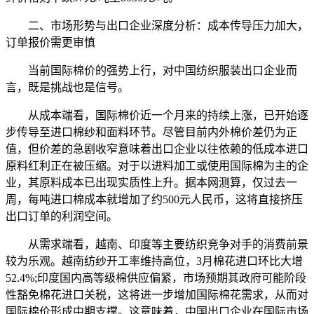
二、市场形势与出口企业深度分析：成本传导压力加大，
订单报价需更审慎
当前国际棉价的强势上行，对中国纺织服装出口企业而
言，既是挑战也是信号。
从成本端看，国际棉价近一个月来的持续上涨，已开始逐
步传导至进口棉纱和面料环节。尽管目前内外棉价差仍为正
值，但价差的急剧收窄意味着出口企业以往依赖的低成本进口
原料红利正在被压缩。对于以进料加工或使用国际棉为主的企
业，其原料成本已出现实质性上升。据本网测算，仅过去一
周，每吨进口棉成本就增加了约500元人民币，这将直接挤压
出口订单的利润空间。
从需求端看，越南、印度等主要纺织竞争对手的消费前景
较为乐观。越南纺纱开工率维持高位，3月棉花进口环比大增
52.4%;印度国内高等级棉供应偏紧，市场预期其政府可能阶段
性豁免棉花进口关税，这将进一步增加国际棉花需求，从而对
国际棉价形成中期支撑。这意味着，中国出口企业在国际市场