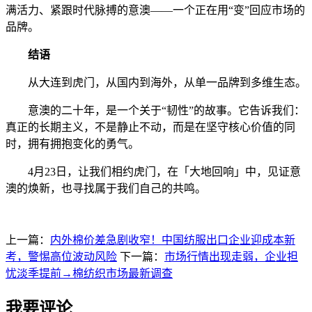
满活力、紧跟时代脉搏的意澳——一个正在用“变”回应市场的
品牌。
结语
从大连到虎门，从国内到海外，从单一品牌到多维生态。
意澳的二十年，是一个关于“韧性”的故事。它告诉我们：
真正的长期主义，不是静止不动，而是在坚守核心价值的同
时，拥有拥抱变化的勇气。
4月23日，让我们相约虎门，在「大地回响」中，见证意
澳的焕新，也寻找属于我们自己的共鸣。
上一篇：
内外棉价差急剧收窄！中国纺服出口企业迎成本新
考，警惕高位波动风险
下一篇：
市场行情出现走弱，企业担
忧淡季提前→棉纺织市场最新调查
我要评论