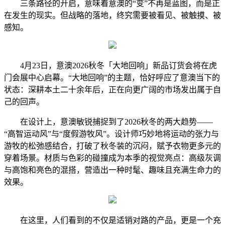
三条路径的开启，意味着意澳的“变”不再是蓝图，而是正
在发生的现实。但战略的落地，终究需要被看见、被触摸、被
感知。
4月23日，意澳2026秋冬「大地回响」新品订货会将在虎
门会展中心启幕。“大地回响”的主题，恰好呼应了意澳当下的
状态：深耕本土二十余年后，正在向更广阔的市场发出属于自
己的回声。
在设计上，意澳敏锐捕捉到了2026秋冬的两大趋势——
“高智运动风”与“度假游牧风”。设计师巧妙地将运动的张力与
游牧的松弛感结合，打破了秋冬装的沉闷，赋予衣物更多元的
穿着场景。材质与色彩的碰撞成为本季的视觉亮点：高级灰调
与高饱和亮色的混搭，营造出一种时髦、趣味且充满生命力的
效果。
在这里，人们看到的不仅是适销对路的产品，更是一个充