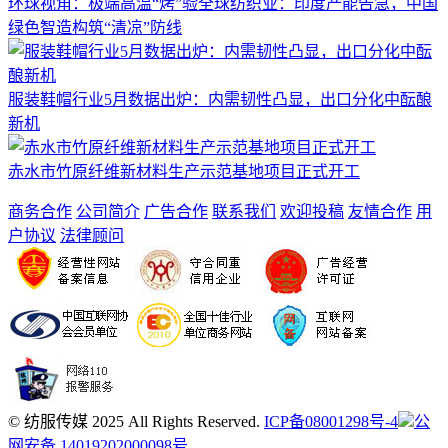
环球视角：极端高温“烤”验全球纺织业：印度产能告急，中国
绿色智造构筑“清凉”防线
服装鞋帽行业5月数据出炉：内需韧性凸显，出口分化中酝酿
新机
赤水市竹原纤维新材料生产示范基地项目正式开工
商务合作
公司简介
广告合作
联系我们
欢迎投稿
友情合作
用
户协议
法律顾问
© 纺服传媒 2025 All Rights Reserved.
ICP备08001298号-4
公
网安备 14019202000098号