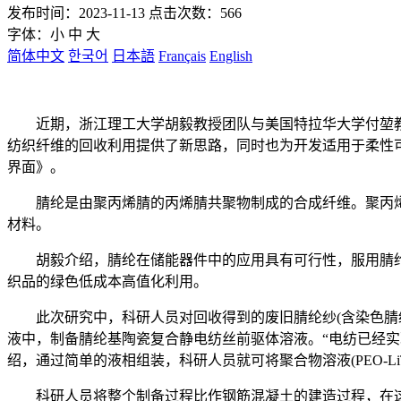
发布时间：2023-11-13 点击次数：566
字体：
小
中
大
简体中文
한국어
日本語
Français
English
近期，浙江理工大学胡毅教授团队与美国特拉华大学付堃教授
纺织纤维的回收利用提供了新思路，同时也为开发适用于柔性
界面》。
腈纶是由聚丙烯腈的丙烯腈共聚物制成的合成纤维。聚丙烯
材料。
胡毅介绍，腈纶在储能器件中的应用具有可行性，服用腈纶
织品的绿色低成本高值化利用。
此次研究中，科研人员对回收得到的废旧腈纶纱(含染色腈纶)
液中，制备腈纶基陶瓷复合静电纺丝前驱体溶液。“电纺已经实
绍，通过简单的液相组装，科研人员就可将聚合物溶液(PEO-Li
科研人员将整个制备过程比作钢筋混凝土的建造过程，在这