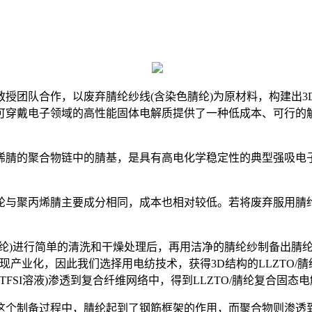
团队合作，以废弃腈纶纱线(含染色腈纶)为原材料，构建出3
可穿戴电子领域的高性能固体电解质提供了一种低成本、可行的解
腈的聚合物链中的腈基，是具有高电化学稳定性的典型强吸电子
与聚丙烯腈主要成分相同，成本也相对较低。若将废弃服用腈纶
进行简单的清洗和干燥处理后，再用洁净的腈纶纱制备出腈纶溶液
现产业化，因此我们选择用电纺技术，获得3D结构的LLZTO/
TFSI溶液)渗透到复合纤维网络中，得到LLZTO/腈纶复合固态
个制备过程中，腈纶起到了钢筋框架的作用，而聚合物则渗透到