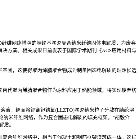
D纤维网络增强的腈纶基陶瓷复合纳米纤维固体电解质，为废弃
决方案。相关成果日前发表于国际学术期刊《ACS应用材料与
基团，这使得聚丙烯腈聚合物成为制备固态电解质的理想候选
替代聚丙烯腈聚合物作为原料应用于储能领域，将实现废弃纺
，继而将锂镧钽锆氧(LLZTO)陶瓷纳米粒子分散在腈纶溶
腈纶纳米纤维网络，作为复合固态电解质的填充框架。”胡毅介
电解质。
复合纤维网络中，相当于混凝土和钢筋框架浇筑成一体。这样