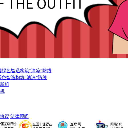
色智造构筑“清凉”防线
新机
协议
法律顾问