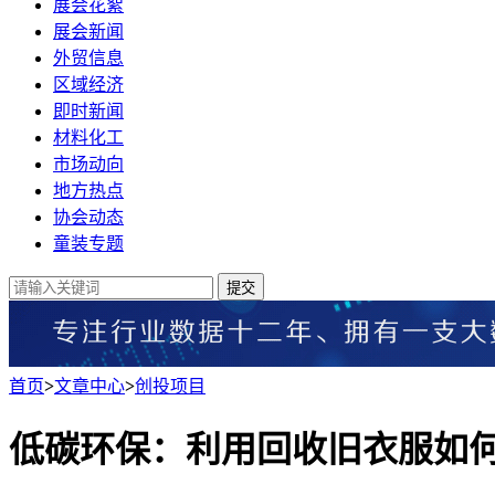
展会花絮
展会新闻
外贸信息
区域经济
即时新闻
材料化工
市场动向
地方热点
协会动态
童装专题
提交
首页
>
文章中心
>
创投项目
低碳环保：利用回收旧衣服如