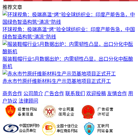
推荐文章
环球视角：极端高温“烤”验全球纺织业：印度产能告急，中国
绿色智造构筑“清凉”防线
服装鞋帽行业5月数据出炉：内需韧性凸显，出口分化中酝酿
新机
赤水市竹原纤维新材料生产示范基地项目正式开工
商务合作
公司简介
广告合作
联系我们
欢迎投稿
友情合作
用
户协议
法律顾问