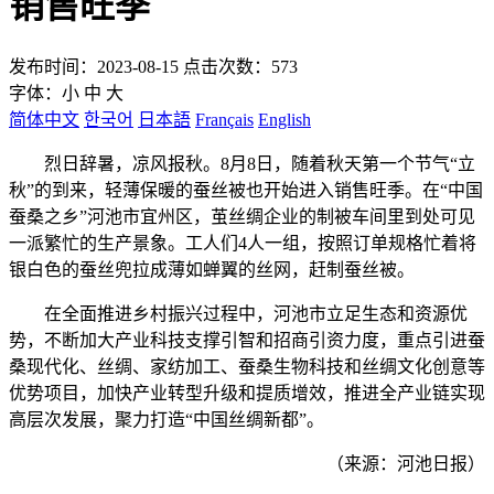
销售旺季
发布时间：2023-08-15 点击次数：573
字体：
小
中
大
简体中文
한국어
日本語
Français
English
烈日辞暑，凉风报秋。8月8日，随着秋天第一个节气“立
秋”的到来，轻薄保暖的蚕丝被也开始进入销售旺季。在“中国
蚕桑之乡”河池市宜州区，茧丝绸企业的制被车间里到处可见
一派繁忙的生产景象。工人们4人一组，按照订单规格忙着将
银白色的蚕丝兜拉成薄如蝉翼的丝网，赶制蚕丝被。
在全面推进乡村振兴过程中，河池市立足生态和资源优
势，不断加大产业科技支撑引智和招商引资力度，重点引进蚕
桑现代化、丝绸、家纺加工、蚕桑生物科技和丝绸文化创意等
优势项目，加快产业转型升级和提质增效，推进全产业链实现
高层次发展，聚力打造“中国丝绸新都”。
（来源：河池日报）