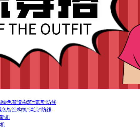
色智造构筑“清凉”防线
新机