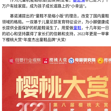
作为儿童机能鞋标准(团体)制定者，
基诺浦
早已走入了千
万户有娃家庭，成为孩子成长道路上的“小幸运”。
基诺浦提出的“童鞋不是缩小版”的理念，改变了国内童鞋
领域的格局。一双基于儿童足部发育特征设计，为小脚健康成
长提供全面保护的机能鞋诞生了。用爱做
童鞋
，十几年如一日
的初心和坚持赢得了家长们的信赖和支持，2022年更是一举拿
下樱桃大赏“年度杰出童鞋品牌”大奖!