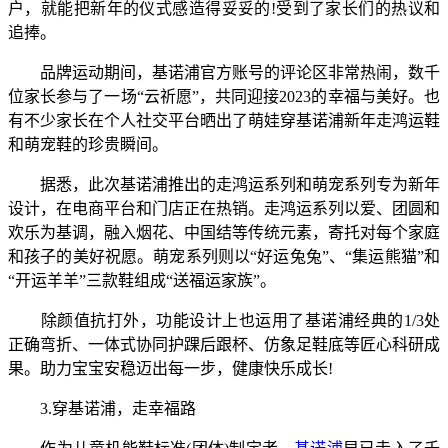
户，就能把新年的仪式感造得妥妥的!受到了家长们的热议和
追捧。
品牌运动期间，基诺浦官方账号的评论区非常热闹，数千
位家长参与了一场“云祈愿”，共同迎接2023的幸福与美好。也
有不少家长在个人社交平台晒出了萌娃穿基诺浦新年走鸿运鞋
和萌宠鞋的珍贵瞬间。
据悉，此次基诺浦推出的走鸿运系列和萌宠系列专为新年
设计，在电商平台和门店正在热销。走鸿运系列以爱、团圆和
欢乐为基调，融入烟花、中国结等传统元素，寄托对每个家庭
和孩子的美好祝愿。萌宠系列则以“好运兔兔”、“集运熊猫”和
“开运羊羊”三款鞋组成“送福运家族”。
除颜值抗打外，功能设计上也运用了基诺浦经典的1/3处
正确弯折、一体式协同护踝后跟杯、仿象足鞋底等匠心科研成
果。助力宝宝安稳迈出每一步，健康快乐成长!
3.穿基诺浦，走幸福路