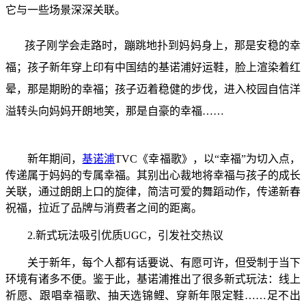
它与一些场景深深关联。
孩子刚学会走路时，蹦跳地扑到妈妈身上，那是安稳的幸
福；孩子新年穿上印有中国结的基诺浦好运鞋，脸上渲染着红
晕，那是期盼的幸福；孩子迈着稳健的步伐，进入校园自信洋
溢转头向妈妈开朗地笑，那是自豪的幸福……
新年期间，
基诺浦
TVC《幸福歌》，以“幸福”为切入点，
传递属于妈妈的专属幸福。其别出心裁地将幸福与孩子的成长
关联，通过朗朗上口的旋律，简洁可爱的舞蹈动作，传递新春
祝福，拉近了品牌与消费者之间的距离。
2.新式玩法吸引优质UGC，引发社交热议
关于新年，每个人都有话要说、有愿可许，但受制于当下
环境有诸多不便。鉴于此，基诺浦推出了很多新式玩法：线上
祈愿、跟唱幸福歌、抽天选锦鲤、穿新年限定鞋……足不出