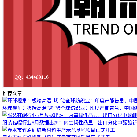
推荐文章
环球视角：极端高温“烤”验全球纺织业：印度产能告急，中国绿
服装鞋帽行业5月数据出炉：内需韧性凸显，出口分化中酝酿