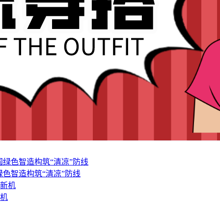
色智造构筑“清凉”防线
新机