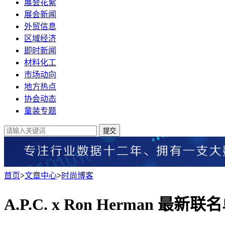
展会花絮
展会新闻
外贸信息
区域经济
即时新闻
材料化工
市场动向
地方热点
协会动态
童装专题
提交
首页
>
文章中心
>
时尚博客
A.P.C. x Ron Herman 