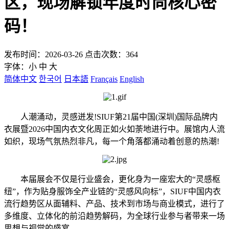
区，现场解锁年度时尚核心密
码！
发布时间：2026-03-26 点击次数：364
字体：
小
中
大
简体中文
한국어
日本語
Français
English
人潮涌动，灵感迸发!SIUF第21届中国(深圳)国际品牌内
衣展暨2026中国内衣文化周正如火如荼地进行中。展馆内人流
如织，现场气氛热烈非凡，每一个角落都涌动着创意的热潮!
本届展会不仅是行业盛会，更化身为一座宏大的“灵感枢
纽”，作为贴身服饰全产业链的“灵感风向标”，SIUF中国内衣
流行趋势区从面辅料、产品、技术到市场与商业模式，进行了
多维度、立体化的前沿趋势解码，为全球行业参与者带来一场
思想与视觉的盛宴。