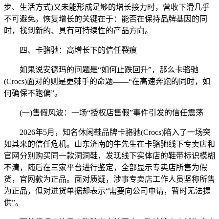
步、生活方式)又未能形成足够的增长接力时，营收下滑几乎
不可避免。恢复增长的关键在于：能否在保持品牌基因的同
时，找到新的、具有可持续性的产品方向。
四、卡骆驰：高增长下的信任裂痕
如果说安德玛的问题是“如何止跌回升”，那么卡骆驰
(Crocs)面对的则是更棘手的命题——“在高速奔跑的同时，如
何确保不跑偏”。
(一)售假风波：一场“授权店售假”事件引发的信任震荡
2026年5月，知名休闲鞋品牌卡骆驰(Crocs)陷入了一场突
如其来的信任危机。山东济南的牛先生在卡骆驰线下专卖店和
官网分别购买同一款洞洞鞋，发现线下实体店的鞋带标识模糊
不清，随后在三家平台进行鉴定，全部显示专卖店所售为假
货，官网款为正品。面对质疑，涉事专卖店工作人员坚称所售
为正品，但对进货单据却表示“需要向公司申请，暂时无法提
供”。