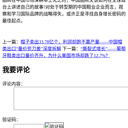
品牌在中国市场深耕本土化之时，中国品牌又该如何在全球舞
台上讲述自己的故事?对处于转型期的中国鞋业企业而言，观
察和学习国际品牌的战略得失，或许正是寻找自身增长密码的
最佳起点。
上一篇：
帽子卖出33.78亿个，利润却跑不赢产量——中国帽
类出口“量价剪刀差”深度拆解
下一篇：
“撕裂式增长”——葡萄
牙鞋类出口量价齐升，为什么美国市场却跌了12.7%？
我要评论
评论内容：
验证码：