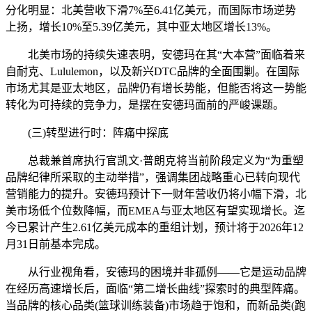
分化明显：北美营收下滑7%至6.41亿美元，而国际市场逆势
上扬，增长10%至5.39亿美元，其中亚太地区增长13%。
北美市场的持续失速表明，安德玛在其“大本营”面临着来
自耐克、Lululemon，以及新兴DTC品牌的全面围剿。在国际
市场尤其是亚太地区，品牌仍有增长势能，但能否将这一势能
转化为可持续的竞争力，是摆在安德玛面前的严峻课题。
(三)转型进行时：阵痛中探底
总裁兼首席执行官凯文·普朗克将当前阶段定义为“为重塑
品牌纪律所采取的主动举措”，强调集团战略重心已转向现代
营销能力的提升。安德玛预计下一财年营收仍将小幅下滑，北
美市场低个位数降幅，而EMEA与亚太地区有望实现增长。迄
今已累计产生2.61亿美元成本的重组计划，预计将于2026年12
月31日前基本完成。
从行业视角看，安德玛的困境并非孤例——它是运动品牌
在经历高速增长后，面临“第二增长曲线”探索时的典型阵痛。
当品牌的核心品类(篮球训练装备)市场趋于饱和，而新品类(跑