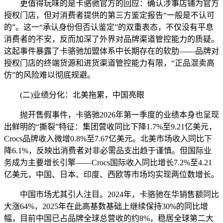
更值得玩味的是卡骆驰官方的回应：确认涉事店铺为官方
授权门店，但对消费者提供的第三方鉴定报告“一般是不认可
的”。这一“承认身份但否认鉴定”的双重表态，不仅没有平息
消费者的不安，反而加深了外界对品牌渠道管控能力的质疑。
这起事件暴露了卡骆驰加盟体系中长期存在的软肋——品牌对
授权门店的终端货源和进货渠道管控能力有限，“正品混卖高
仿”的风险难以彻底规避。
(二)业绩分化：北美拖累，中国亮眼
抛开售假事件，卡骆驰2026年第一季度的业绩本身也呈现
出鲜明的“撕裂”特征：集团营收同比下降1.7%至9.21亿美元，
Crocs品牌收入微增0.8%至7.67亿美元。北美市场收入同比下
降6.1%，反映出消费者对非必需品支出趋于谨慎。但国际业
务成为主要增长引擎——Crocs国际收入同比增长7.2%至4.21
亿美元，中国、日本、印度、西欧等市场均实现两位数增长。
中国市场尤其引人注目。2024年，卡骆驰在华销售额同比
大涨64%，2025年在此高基数基础上继续保持30%的同比增
幅，目前中国已占品牌全球总营收的约8%，稳居全球第二大