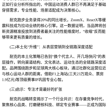
正如行业分析所指出的，中国运动消费人群已不再满足于基础
穿搭需求，专业性能、场景适配成为决策核心。
耐克跑步业务录得20%的同比增长，ZoomX、ReactX等缓
震科技成为拉动业绩的核心引擎。这一数据证明，当品牌将创
新资源精准投放到消费者最关注的性能维度时，“收缩”反而能
够带来更有质量的增长。
(二)本土化“升维”：从表层营销到全链路深度适配
耐克的本土化策略已告别“换个代言人、开几场快闪”的表
层操作，转向渠道结构、文化表达、运动生态的全链路深度适
配。品牌围绕跑步和足球两大核心板块，通过社群化运营拉近
与核心运动人群的距离，借助F1上海站(三天23万观众、票房
1.9亿元)等顶级赛事IP巩固专业心智。
(三)启示：专注才是最好的扩张
耐克的战略转变揭示了一个行业共识：在存量竞争时代，
聚焦核心品类、打磨硬核科技、绑定专业赛事——正成为国际