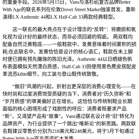
的重要手段。2026年5月15日，Vans与洛杉矶复古品牌Better
With Age的联名系列在伦敦Dover Street Market独家首发，重新
演绎LX Authentic 44和LX Half-Cab 33两款经典鞋型。
这一联名的最大亮点在于设计理念的“反转”：将磨损和氧
化视为设计好的最终状态，而非必须回避的瑕疵。 两双鞋均
配备自然泛黄鞋底——一般鞋款中，发黄意味着时间累积的损
耗;在此联名中，发黄恰恰是设计的核心语汇，鞋款在未上脚
时便已拥有预先雕琢的陈旧光泽。Authentic 44以日晒褪色帆
布表面模拟天然漂白质感，Half-Cab 33则使用黑色麂皮搭配皮
革流苏kiltie细节，向工装与登山鞋传统致敬。
“做旧”风潮的兴起，折射出更深层的消费心理变化——在
快时尚和过度消费饱受质疑的当下，消费者对“历久弥新”和
“岁月质感”的审美偏好正在增长。 这恰恰与传统制鞋业长期
面临的核心困境形成了戏剧性的呼应：消费者既要求产品
“新”，又渴望产品有“故事”。Vans通过联名设计将“旧”转化为
品牌资产，为行业提供了一个跳出“唯新论”的新思路。两款联
名鞋建议零售价分别为218美元和248美元，将于5月下旬通过
Better With Age官方渠道扩大发售。