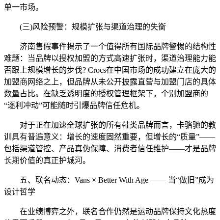
单一市场。
(三)风险预警：规模扩张与渠道治理的失衡
济南售假事件揭示了一个值得所有国际品牌警惕的结构性
难题：当品牌以授权加盟的方式高速扩张时，渠道治理能力能
否跟上规模增长的步伐? Crocs在中国市场的成功建立在庞大的
加盟商网络之上，但品牌从未公开披露直营与加盟门店的具体
数量占比。在缺乏透明度的授权管理框架下，个别加盟商的
“逐利冲动”可能随时引爆品牌信任危机。
对于正在加速全球扩张的所有鞋类品牌而言，卡骆驰的教
训具有普遍意义：增长的速度固然重要，但增长的“质量”——
包括渠道管控、产品真伪保障、消费者信任维护——才是品牌
长期价值的真正护城河。
五、联名动态：Vans × Better With Age —— 当“做旧”成为
设计哲学
在业绩博弈之外，联名合作仍然是运动品牌保持文化热度