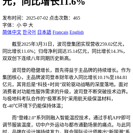
元，同比增长11.6%
发布时间：2025-07-02 点击次数：465
字体：
小
中
大
简体中文
한국어
日本語
Français
English
截至2025年3月31日，波司登集团实现营收259.02亿元，
同比增长11.6%；归母净利润达35.14亿元，同比增长14.3%，
双双创下连续八年同期历史新高。
波司登的稳健增长，首先得益于主品牌的持续增长。作为
集团核心，主品牌波司登本财年收入同比增长10.1%至184.81
亿元，其背后是“科技+时尚”双轮驱动战略的深度落地。面对
消费者对功能性服饰需求的升级，波司登不断突破技术边界。
与极地科考队合作的“极寒系列”采用航天级保温材料，
在-40℃环境下仍能保持体温；
而“登峰2.0”系列则融入智能温控技术，通过手机APP即可
调节服装温度，切中户外运动与都市通勤场景的痛点。与此同
时，品牌在设计端持续发力，联合国际设计师推出“新国潮”系