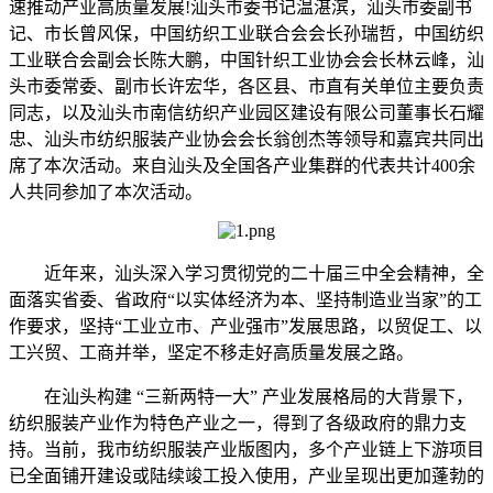
速推动产业高质量发展!汕头市委书记温湛滨，汕头市委副书
记、市长曾风保，中国纺织工业联合会会长孙瑞哲，中国纺织
工业联合会副会长陈大鹏，中国针织工业协会会长林云峰，汕
头市委常委、副市长许宏华，各区县、市直有关单位主要负责
同志，以及汕头市南信纺织产业园区建设有限公司董事长石耀
忠、汕头市纺织服装产业协会会长翁创杰等领导和嘉宾共同出
席了本次活动。来自汕头及全国各产业集群的代表共计400余
人共同参加了本次活动。
近年来，汕头深入学习贯彻党的二十届三中全会精神，全
面落实省委、省政府“以实体经济为本、坚持制造业当家”的工
作要求，坚持“工业立市、产业强市”发展思路，以贸促工、以
工兴贸、工商并举，坚定不移走好高质量发展之路。
在汕头构建 “三新两特一大” 产业发展格局的大背景下，
纺织服装产业作为特色产业之一，得到了各级政府的鼎力支
持。当前，我市纺织服装产业版图内，多个产业链上下游项目
已全面铺开建设或陆续竣工投入使用，产业呈现出更加蓬勃的