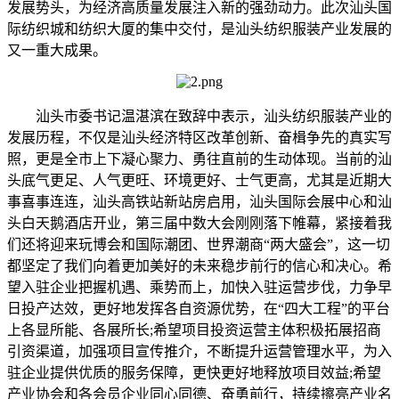
发展势头，为经济高质量发展注入新的强劲动力。此次汕头国
际纺织城和纺织大厦的集中交付，是汕头纺织服装产业发展的
又一重大成果。
汕头市委书记温湛滨在致辞中表示，汕头纺织服装产业的
发展历程，不仅是汕头经济特区改革创新、奋楫争先的真实写
照，更是全市上下凝心聚力、勇往直前的生动体现。当前的汕
头底气更足、人气更旺、环境更好、士气更高，尤其是近期大
事喜事连连，汕头高铁站新站房启用，汕头国际会展中心和汕
头白天鹅酒店开业，第三届中数大会刚刚落下帷幕，紧接着我
们还将迎来玩博会和国际潮团、世界潮商“两大盛会”，这一切
都坚定了我们向着更加美好的未来稳步前行的信心和决心。希
望入驻企业把握机遇、乘势而上，加快入驻运营步伐，力争早
日投产达效，更好地发挥各自资源优势，在“四大工程”的平台
上各显所能、各展所长;希望项目投资运营主体积极拓展招商
引资渠道，加强项目宣传推介，不断提升运营管理水平，为入
驻企业提供优质的服务保障，更快更好地释放项目效益;希望
产业协会和各会员企业同心同德、奋勇前行，持续擦亮产业名