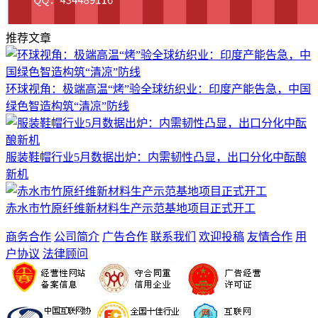
推荐文章
环球视角：极端高温“烤”验全球纺织业：印度产能告急，中国
绿色智造构筑“清凉”防线
服装鞋帽行业5月数据出炉：内需韧性凸显，出口分化中酝酿
新机
赤水市竹原纤维新材料生产示范基地项目正式开工
商务合作
公司简介
广告合作
联系我们
欢迎投稿
友情合作
用
户协议
法律顾问