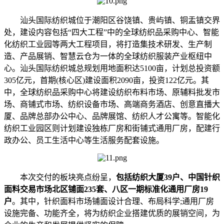
汕头国际纺织城位于潮阳区谷饶镇、贵屿镇、铜盂镇交界
处，建设内容包括“四大工程”中的全球纺织品采购中心、智能
化纺织工业园等两大工程项目，将打造集技术研发、生产制
造、产品展销、智慧云仓为一体的全球纺织服装产业枢纽中
心。汕头国际纺织城总规划用地面积达5100亩，计划总投资额
305亿元，首期(核心区)建设面积2090亩，投资122亿元。其
中，全球纺织品采购中心将建设纺织布料市场、原辅料批发市
场、商铺式市场、纺织设备市场、高端商务酒店、创意直播大
厦、品牌总部办公中心、品牌展馆、纺织人才公寓等。智能化
纺织工业园区则计划建设独栋厂房和街铺式通用厂房，配建行
政办公、员工生活中心等生活服务配套设施。
本次交付的板块亮点纷呈，
包括纺织大厦39户、中国针织
面料交易市场北区铺面235套、八区一期标准化通用厂房19
户
。其中，针织面料市场铺面设计合理、布局科学;通用厂房
设施完备、功能齐全，将为纺织企业搭建优质的展销空间，为