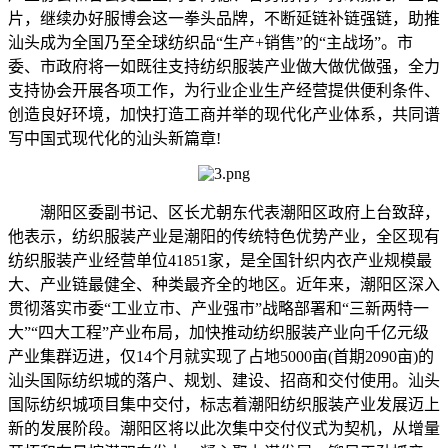
片，继续办好服博会这一拳头品牌，不断延链补链强链，助推
汕头成为全国乃至全球纺织品“生产+销售”的“主战场”。市
委、市政府将一如既往支持纺织服装产业做大做优做强，全力
支持协会开展各项工作，为行业企业生产经营提供便利条件、
创造良好环境，加快打造工商并举的现代化产业体系，共同谱
写中国式现代化的汕头新篇章!
潮阳区委副书记、区长尤朝东代表潮阳区政府上台致辞，
他表示，纺织服装产业是潮阳的传统特色优势产业，全区现有
纺织服装产业经营单位41851家，是全国针织内衣产业规模最
大、产业链最健全、种类最齐全的地区。近年来，潮阳区深入
贯彻落实市委“工业立市、产业强市”战略部署和“三新两特一
大”“四大工程”产业布局，加快推动纺织服装产业向千亿元级
产业集群迈进，仅14个月就实现了占地5000亩(首期2090亩)的
汕头国际纺织城的落户、规划、建设、招商和交付使用。汕头
国际纺织城项目集中交付，标志着潮阳纺织服装产业发展迈上
新的发展阶段。潮阳区将以此次集中交付仪式为契机，从增量