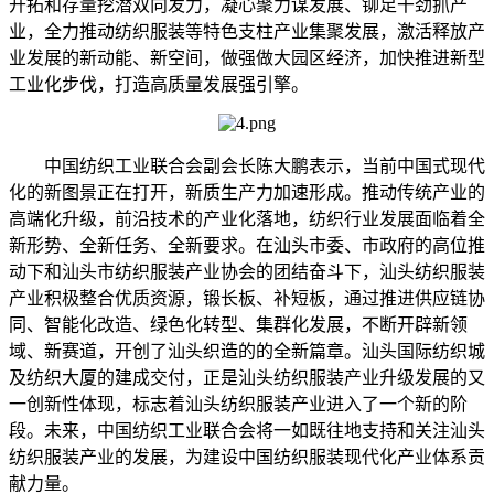
开拓和存量挖潜双向发力，凝心聚力谋发展、铆足干劲抓产
业，全力推动纺织服装等特色支柱产业集聚发展，激活释放产
业发展的新动能、新空间，做强做大园区经济，加快推进新型
工业化步伐，打造高质量发展强引擎。
中国纺织工业联合会副会长陈大鹏表示，当前中国式现代
化的新图景正在打开，新质生产力加速形成。推动传统产业的
高端化升级，前沿技术的产业化落地，纺织行业发展面临着全
新形势、全新任务、全新要求。在汕头市委、市政府的高位推
动下和汕头市纺织服装产业协会的团结奋斗下，汕头纺织服装
产业积极整合优质资源，锻长板、补短板，通过推进供应链协
同、智能化改造、绿色化转型、集群化发展，不断开辟新领
域、新赛道，开创了汕头织造的的全新篇章。汕头国际纺织城
及纺织大厦的建成交付，正是汕头纺织服装产业升级发展的又
一创新性体现，标志着汕头纺织服装产业进入了一个新的阶
段。未来，中国纺织工业联合会将一如既往地支持和关注汕头
纺织服装产业的发展，为建设中国纺织服装现代化产业体系贡
献力量。