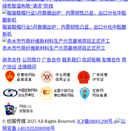
绿色智造构筑“清凉”防线
服装鞋帽行业5月数据出炉：内需韧性凸显，出口分化中酝酿
新机
赤水市竹原纤维新材料生产示范基地项目正式开工
商务合作
公司简介
广告合作
联系我们
欢迎投稿
友情合作
用
户协议
法律顾问
© 纺服传媒 2025 All Rights Reserved.
ICP备08001298号-4
公
网安备 14019202000098号