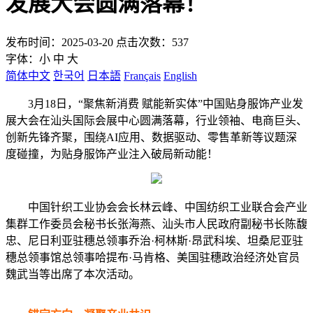
发展大会圆满落幕！
发布时间：2025-03-20 点击次数：537
字体：
小
中
大
简体中文
한국어
日本語
Français
English
3月18日，“聚焦新消费 赋能新实体”中国贴身服饰产业发
展大会在汕头国际会展中心圆满落幕，行业领袖、电商巨头、
创新先锋齐聚，围绕AI应用、数据驱动、零售革新等议题深
度碰撞，为贴身服饰产业注入破局新动能！
中国针织工业协会会长林云峰、中国纺织工业联合会产业
集群工作委员会秘书长张海燕、汕头市人民政府副秘书长陈馥
忠、尼日利亚驻穗总领事乔治·柯林斯·昂武科埃、坦桑尼亚驻
穗总领事馆总领事哈提布·马肯格、美国驻穗政治经济处官员
魏武当等出席了本次活动。