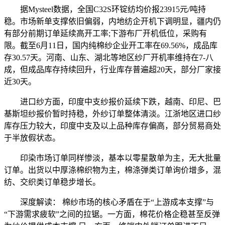
据Mysteel数据，全国C32S环锭纺均价报23915元/吨持
稳。市场新单支撑依旧偏弱，内地纺企开机下调明显，疆内仍
有部分前期订单延续高开工率;下游布厂开机低位，采购有
限。截至6月11日，国内纯棉纱企业开工率在69.56%，成品库
存30.57天。河南、山东、湖北等地区纱厂开机率维持在7-八
成，但成品库存持续回升，行业库存普遍超20天，部分厂家接
近30天。
进口纱方面，印度中支纱报价延续下跌，越南、印尼、巴
基斯坦纱报价暂时持稳，外纱订单整体清淡。江浙地区进口纱
库存压力较大，印度中支及以上品种库存偏高，部分贸易商处
于半放假状态。
印染市场订单同样惨淡，基本以零星散单为主，无大批量
订单。出货以中厚涤棉织物为主，棉涤弹类订单询价增多，混
纺、交织类订单稳步增长。
深度解读： 棉纱市场的核心矛盾在于“上游成本支撑”与
“下游需求疲软”之间的拉锯。一方面，棉花价格企稳甚至反弹