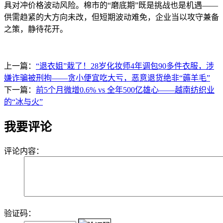
具对冲价格波动风险。棉市的“磨底期”既是挑战也是机遇——
供需趋紧的大方向未改，但短期波动难免，企业当以攻守兼备
之策，静待花开。
上一篇：
“退衣姐”栽了！28岁化妆师4年调包90多件衣服，涉
嫌诈骗被刑拘——贪小便宜吃大亏，恶意退货绝非“薅羊毛”
下一篇：
前5个月微增0.6% vs 全年500亿雄心——越南纺织业
的“冰与火”
我要评论
评论内容：
验证码：