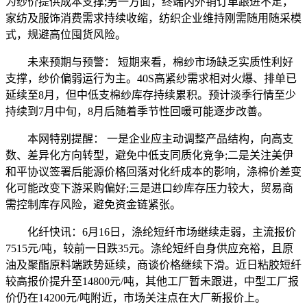
为纱价提供成本支撑;另一方面，终端内外销订单跟进不足，
家纺及服饰消费需求持续收缩，纺织企业维持刚需随用随采模
式，规避高位囤货风险。
未来预期与预警： 短期来看，棉纱市场缺乏实质性利好
支撑，纱价偏弱运行为主。40S高紧纱需求相对火爆、排单已
延续至8月，但中低支棉纱库存持续累积。预计淡季行情至少
持续到7月中旬，8月后随着季节性回暖可能逐步改善。
本网特别提醒： 一是企业应主动调整产品结构，向高支
数、差异化方向转型，避免中低支同质化竞争;二是关注美伊
和平协议签署后能源价格回落对化纤成本的影响，涤棉价差变
化可能改变下游采购偏好;三是进口纱库存压力较大，贸易商
需控制库存风险，避免资金链紧张。
化纤快讯：6月16日，涤纶短纤市场继续走弱，主流报价
7515元/吨，较前一日跌35元。涤纶短纤自身供应充裕，且原
油及聚酯原料端跌势延续，商谈价格继续下滑。近日粘胶短纤
较高报价提升至14800元/吨，其他工厂暂未跟进，中型工厂报
价仍在14200元/吨附近，市场关注点在大厂新报价上。