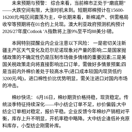
未来预期与预警： 综合来看，当前棉市正处于“磨底期”
——大跌空间有限，大涨时机未到。短期郑棉预计在15600-
16200元/吨区间震荡为主，中长期来看，新棉减产、供需格局
收窄等预期将在01合约上兑现。澳大利亚政府预测机构预计
2026/27年度Cotlook 'A指数将上涨9%至平均88美分/磅。
本网特别提醒业内企业注意以下风险： 一是密切关注新
疆主产区天气变化及厄尔尼诺现象对产量的影响;二是国家抛
储政策的不确定性仍是压制市场做多情绪的重要因素;三是美
国关税政策走向将直接影响出口订单，需做好多情景预案;四
是当前内外棉价差处于较高水平(进口成本较国内现货低约
3200元/吨)，进口棉性价比优势明显，需关注进口对国内市场
的冲击。
棉纱快讯： 6月16日，棉纱期货价格持稳，现货稳定。传
统淡季特征持续深化——中小纺企订单不足，纱价偏弱;大中
纺企订单相对稳定，报价平稳。企业反馈今年棉纱产销相对平
衡，库存上升不明显，开机率稳中略降。大中纺企逢低补充原
料库存，小型纺企刚需补库。