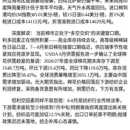
州沿海地区遭遇暴雨侵袭，西得克萨斯仍偏干旱，未来两周印
度降雨量预计低于常年平均值，天气升水再度回归。进口棉到
港均价(M指数)85.01美分/磅，较15日涨0.44美分/磅，折1%关
税进口成本14112元/吨，折滑准税进口成本14629元/吨。
深度解读： 当前棉市正处于“多空交织”的关键窗口期。
利多因素正在悄然积累——商业库存持续去化，高等级棉稀缺
性日益凸显，7—8月新旧棉衔接窗口期临近，供应端季节性收
紧效应将逐步显现。 USDA 6月供需报告进一步确认了全球棉
花供需趋紧的基调：2026/27年度全球棉花期末库存下调至
1548.7万吨，环比下调15.4万吨，同比下降119.6万吨，库存消
费比降至58.42%。全球消费量略增至2651.1万吨，主要由中国
需求增加驱动。光大期货指出，棉花价格回落后下游纺织企业
利润修复，采购备货意愿有所增加，刚需仍在，下方有支撑。
但利空因素同样不容忽视：6-8月是纺织行业传统淡季，
下游需求疲软至少持续到7月中旬;特朗普政府再度提出新关税
计划，纺织品可能加征12.5%关税，出口订单前景不明朗;抛储
政策迟迟未落地，纺企补库心态谨慎。