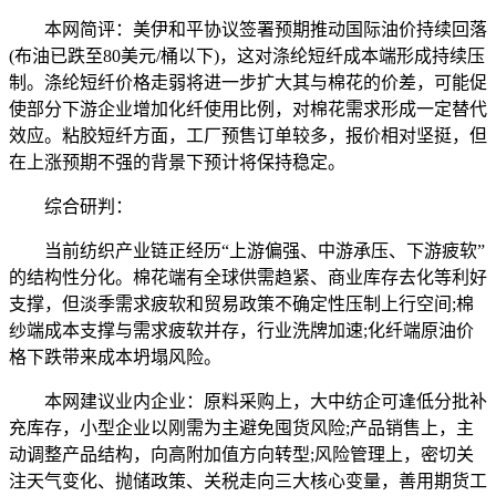
本网简评：美伊和平协议签署预期推动国际油价持续回落
(布油已跌至80美元/桶以下)，这对涤纶短纤成本端形成持续压
制。涤纶短纤价格走弱将进一步扩大其与棉花的价差，可能促
使部分下游企业增加化纤使用比例，对棉花需求形成一定替代
效应。粘胶短纤方面，工厂预售订单较多，报价相对坚挺，但
在上涨预期不强的背景下预计将保持稳定。
综合研判：
当前纺织产业链正经历“上游偏强、中游承压、下游疲软”
的结构性分化。棉花端有全球供需趋紧、商业库存去化等利好
支撑，但淡季需求疲软和贸易政策不确定性压制上行空间;棉
纱端成本支撑与需求疲软并存，行业洗牌加速;化纤端原油价
格下跌带来成本坍塌风险。
本网建议业内企业：原料采购上，大中纺企可逢低分批补
充库存，小型企业以刚需为主避免囤货风险;产品销售上，主
动调整产品结构，向高附加值方向转型;风险管理上，密切关
注天气变化、抛储政策、关税走向三大核心变量，善用期货工