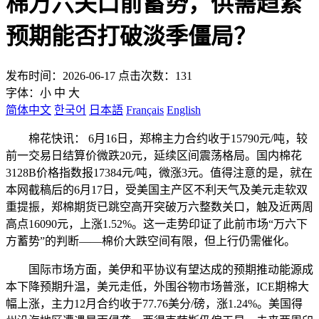
棉万六关口前蓄势，供需趋紧
预期能否打破淡季僵局？
发布时间：2026-06-17 点击次数：131
字体：
小
中
大
简体中文
한국어
日本語
Français
English
棉花快讯： 6月16日，郑棉主力合约收于15790元/吨，较
前一交易日结算价微跌20元，延续区间震荡格局。国内棉花
3128B价格指数报17384元/吨，微涨3元。值得注意的是，就在
本网截稿后的6月17日，受美国主产区不利天气及美元走软双
重提振，郑棉期货已跳空高开突破万六整数关口，触及近两周
高点16090元，上涨1.52%。这一走势印证了此前市场“万六下
方蓄势”的判断——棉价大跌空间有限，但上行仍需催化。
国际市场方面，美伊和平协议有望达成的预期推动能源成
本下降预期升温，美元走低，外围谷物市场普涨，ICE期棉大
幅上涨，主力12月合约收于77.76美分/磅，涨1.24%。美国得