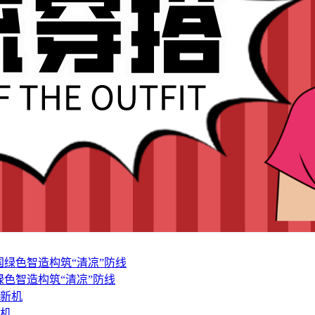
色智造构筑“清凉”防线
新机