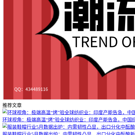
推荐文章
环球视角：极端高温“烤”验全球纺织业：印度产能告急，中国绿
服装鞋帽行业5月数据出炉：内需韧性凸显，出口分化中酝酿