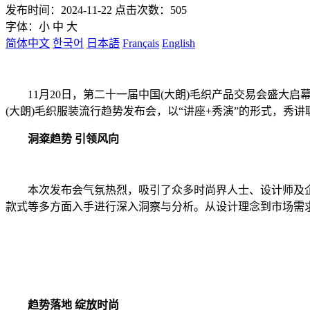
发布时间：2024-11-22 点击次数：505
字体：
小
中
大
简体中文
한국어
日本語
Français
English
11月20日，第二十一届中国(大朗)毛织产品交易会盛大启幕
(大朗)毛织服装流行趋势发布会，以“讲座+秀演”的形式，秀
洞粢趋势 引领风向
本次发布会气氛热烈，吸引了众多时尚界人士、设计师及企业代
款式等多方面入手进行深入洞察与分析。从设计理念到市场需
趋势落地 绽放时尚