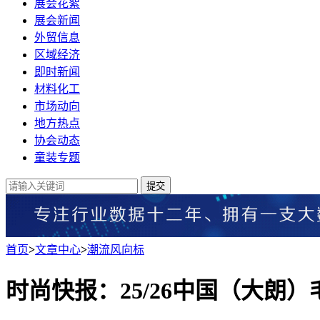
展会花絮
展会新闻
外贸信息
区域经济
即时新闻
材料化工
市场动向
地方热点
协会动态
童装专题
提交
首页
>
文章中心
>
潮流风向标
时尚快报：25/26中国（大朗