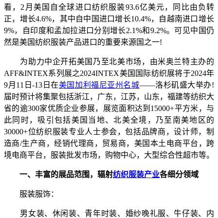
看，2月美国自全球进口纺织服装93.6亿美元，同比由负转
正，增长4.6%，其中自中国进口增长10.4%，自越南进口增长
9%，自印度和孟加拉进口分别增长2.1%和9.2%。可见中国仍
然是美国纺织服装产品进口的重要来源国之一!
为助力中企开拓美国乃至北美市场，由米奥兰特主办的
AFF&INTEX系列展之2024INTEX美国国际纺织展将于2024年
9月11日-13日在
美国加利福尼亚州名城
——洛杉矶盛大举办!
届时预计将集聚包括浙江，广东，江苏，山东，福建等纺织大
省的逾300家优质企业参展，展览面积达到15000+平方米，与
此同时，吸引包括美国当地、北美全境，乃至南美地区的
30000+位纺织服装专业人士参会，包括品牌商，设计师，制
造商/生产商，经销代理商，贸易商，美国本土电商平台，跨
境电商平台，服装批发市场，购物中心，大型综合性超市等。
一、丰富的展品范围，辐射
纺织服装产业
各细分领域
服装服饰：
男女装、休闲装、青年时装、婚纱晚礼服、牛仔装、内