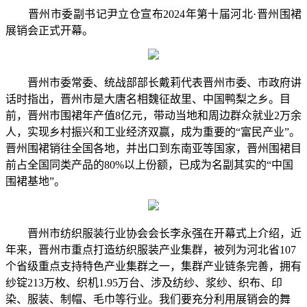
晋州市委副书记尹立仓宣布2024年第十届河北·晋州围裙
展销会正式开幕。
晋州市委常委、统战部部长戴莉代表晋州市委、市政府讲
话时指出，晋州市是大唐名相魏征故里、中国鸭梨之乡。目
前，晋州市围裙年产值8亿元，带动当地和周边群众就业2万余
人，实现乡村振兴和工业经济双赢，成为重要的“富民产业”。
晋州围裙销往全国各地，并出口到东南亚等国家，晋州围裙目
前占全国同类产品的80%以上份额，已成为名副其实的“中国
围裙基地”。
晋州市纺织服装行业协会会长李永强在开幕式上介绍，近
年来，晋州市重点打造纺织服装产业集群，被列为河北省107
个省级重点支持特色产业集群之一，集群产业链条完善，拥有
纱锭213万枚、织机1.95万台、涉及纺纱、浆纱、织布、印
染、服装、制帽、毛巾等行业。我们要充分利用展销会的舞