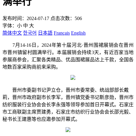
满举行
发布时间：2024-07-17 点击次数：506
字体：
小
中
大
简体中文
한국어
日本語
Français
English
7月14-16日，2024年第十届河北·晋州围裙展销会在晋州
市晋州镇留村圆满举行。本届展销会持续3天，有近百家当地
参展商参会，汇聚各类精品、优品围裙展品达上千款，全国各
地数百家采购商前来采购。
晋州市委副书记尹立仓，晋州市委常委、统战部部长戴
莉，晋州市政府副市长李军，晋州镇党委书记靳彦勋，晋州市
纺织服装行业协会会长李永强等领导参加首日开幕式。石家庄
市工商联副主席贾建勇，石家庄市纺织行业协会会长邵光毅、
秘书长王建惠等也应邀参加开幕式。