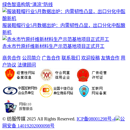
绿色智造构筑“清凉”防线
服装鞋帽行业5月数据出炉：内需韧性凸显，出口分化中酝酿
新机
赤水市竹原纤维新材料生产示范基地项目正式开工
商务合作
公司简介
广告合作
联系我们
欢迎投稿
友情合作
用
户协议
法律顾问
© 纺服传媒 2025 All Rights Reserved.
ICP备08001298号-4
公
网安备 14019202000098号