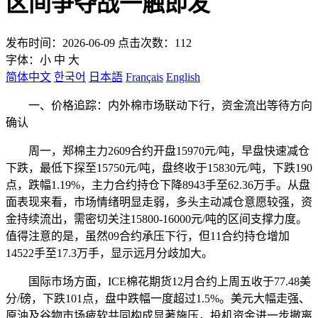
区间争夺战一触即发
发布时间：2026-06-09 点击次数：112
字体：
小
中
大
简体中文
한국어
日本語
Français
English
一、价格追踪：内外棉市场联动下行，资金流出等待方向
确认
周一，郑棉主力2609合约开盘15970元/吨，早盘快速减仓
下跌，最低下探至15750元/吨，盘终收于15830元/吨，下跌190
点，跌幅1.19%，主力合约持仓下降8943手至62.36万手。从盘
面表现来看，市场情绪明显走弱，多头主动减仓意愿较强，资
金持续流出，需密切关注15800-16000元/吨的区间支撑力度。
值得注意的是，虽然09合约承压下行，但11合约持仓增加
14522手至17.3万手，显示远月分歧加大。
国际市场方面，ICE棉花期货12月合约上周五收于77.48美
分/磅，下跌101点，盘中跌幅一度超过1.5%。美元大幅走强、
原油及谷物市场疲软共同构成显著施压，投机资金进一步撤离