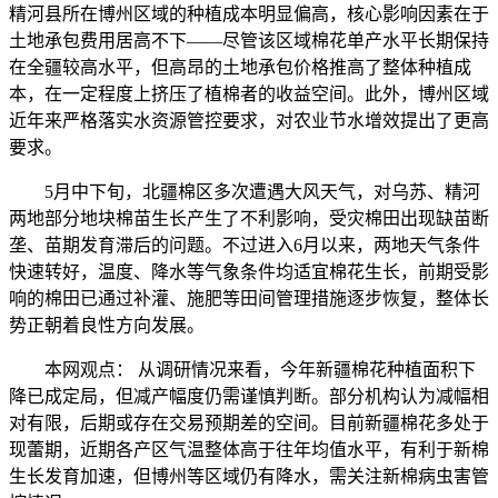
精河县所在博州区域的种植成本明显偏高，核心影响因素在于
土地承包费用居高不下——尽管该区域棉花单产水平长期保持
在全疆较高水平，但高昂的土地承包价格推高了整体种植成
本，在一定程度上挤压了植棉者的收益空间。此外，博州区域
近年来严格落实水资源管控要求，对农业节水增效提出了更高
要求。
5月中下旬，北疆棉区多次遭遇大风天气，对乌苏、精河
两地部分地块棉苗生长产生了不利影响，受灾棉田出现缺苗断
垄、苗期发育滞后的问题。不过进入6月以来，两地天气条件
快速转好，温度、降水等气象条件均适宜棉花生长，前期受影
响的棉田已通过补灌、施肥等田间管理措施逐步恢复，整体长
势正朝着良性方向发展。
本网观点： 从调研情况来看，今年新疆棉花种植面积下
降已成定局，但减产幅度仍需谨慎判断。部分机构认为减幅相
对有限，后期或存在交易预期差的空间。目前新疆棉花多处于
现蕾期，近期各产区气温整体高于往年均值水平，有利于新棉
生长发育加速，但博州等区域仍有降水，需关注新棉病虫害管