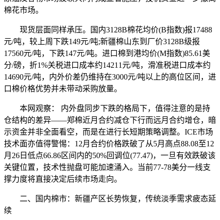
棉花市场。
现货层面同样承压。国内3128B棉花均价(B指数)报17488
元/吨，较上周下跌149元/吨;新疆棉山东到厂价3128B级报
17560元/吨，下跌147元/吨。进口棉到港均价(M指数)85.61美
分/磅，折1%关税进口成本约14211元/吨，滑准税进口成本约
14690元/吨，内外价差仍维持在3000元/吨以上的高位区间，进
口棉价格优势并未带动采购放量。
本网观察： 内外盘同步下跌的格局下，值得注意的是持
仓结构的差异——郑棉近月合约减仓下行而远月合约增仓，暗
示资金并非全面看空，而是在进行长短期策略调整。ICE市场
技术面亦值得警惕：12月合约价格跌破了从5月高点88.08至12
月26日低点66.86区间内的50%回调位(77.47)，一旦有效跌破该
关键位置，技术性抛盘可能加速涌入。当前77-78美分一线支
撑力度将直接决定后续市场走向。
二、国内棉市：新疆产区长势恢复，传统淡季需求疲态延
续