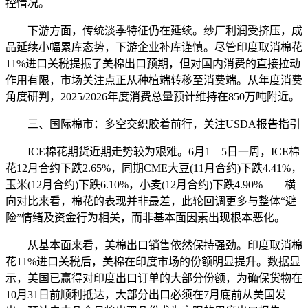
控情况。
下游方面，传统淡季特征仍在延续。纱厂利润受挤压，成
品延续小幅累库态势，下游企业补库谨慎。尽管印度取消棉花
11%进口关税提振了美棉出口预期，但对国内消费的直接拉动
作用有限，市场关注点正从种植端转移至消费端。从年度消费
角度研判，2025/2026年度消费总量预计维持在850万吨附近。
三、国际棉市：多空交织胶着前行，关注USDA报告指引
ICE棉花期货近期走势较为艰难。6月1—5日一周，ICE棉
花12月合约下跌2.65%，同期CME大豆(11月合约)下跌4.41%，
玉米(12月合约)下跌6.10%，小麦(12月合约)下跌4.90%——横
向对比来看，棉花的表现并非最差，此轮回调更多与整体“避
险”情绪及资金行为相关，而非基本面因素出现根本恶化。
从基本面来看，美棉出口销售依然保持强劲。印度取消棉
花11%进口关税后，美棉在印度市场的份额明显提升。数据显
示，美国已赢得对印度出口订单的大部分份额，为确保货物在
10月31日前顺利抵达，大部分出口必须在7月底前从美国发