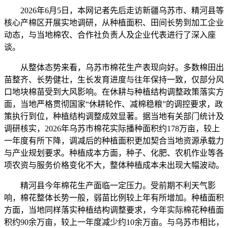
2026年6月5日，本网记者先后走访新疆乌苏市、精河县等
核心产棉区开展实地调研，从种植面积、田间长势到加工企业
动态，与当地棉农、合作社负责人及企业代表进行了深入座
谈。
从整体态势来看，乌苏市棉花生产表现向好。多数棉田出
苗整齐、长势健壮，生长发育进度与往年保持一致，仅部分风
口地块棉苗受到大风影响。在休耕与种植结构调整政策落实方
面，当地严格贯彻国家“休耕轮作、减棉稳粮”的调控要求，政
策执行到位，种植结构调整成效显著。据当地有关部门统计及
调研核实，2026年乌苏市棉花实际播种面积约178万亩，较上
一年度有所下降，调减后的种植面积更加契合当地资源承载力
与产业规划要求。种植成本方面，种子、化肥、农机作业等各
项农资与服务价格变化不大，整体种植成本未出现大幅波动。
精河县今年棉花生产面临一定压力。受前期不利天气影
响，棉花整体长势一般，弱苗比例较上年有所增加。种植面积
方面，当地同样落实种植结构调整要求，今年实际棉花种植面
积约90余万亩，较上一年度减少约10余万亩。与乌苏市相比，