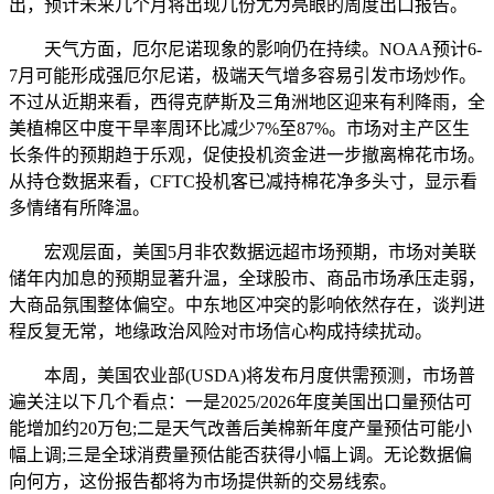
出，预计未来几个月将出现几份尤为亮眼的周度出口报告。
天气方面，厄尔尼诺现象的影响仍在持续。NOAA预计6-
7月可能形成强厄尔尼诺，极端天气增多容易引发市场炒作。
不过从近期来看，西得克萨斯及三角洲地区迎来有利降雨，全
美植棉区中度干旱率周环比减少7%至87%。市场对主产区生
长条件的预期趋于乐观，促使投机资金进一步撤离棉花市场。
从持仓数据来看，CFTC投机客已减持棉花净多头寸，显示看
多情绪有所降温。
宏观层面，美国5月非农数据远超市场预期，市场对美联
储年内加息的预期显著升温，全球股市、商品市场承压走弱，
大商品氛围整体偏空。中东地区冲突的影响依然存在，谈判进
程反复无常，地缘政治风险对市场信心构成持续扰动。
本周，美国农业部(USDA)将发布月度供需预测，市场普
遍关注以下几个看点：一是2025/2026年度美国出口量预估可
能增加约20万包;二是天气改善后美棉新年度产量预估可能小
幅上调;三是全球消费量预估能否获得小幅上调。无论数据偏
向何方，这份报告都将为市场提供新的交易线索。