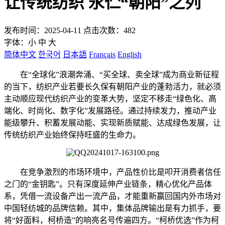
让传统纺织 永伫“朝阳”之列
发布时间：2025-04-11 点击次数：482
字体：
小
中
大
简体中文
한국어
日本語
Français
English
在“全球化”浪潮奔涌、“买全球、卖全球”成为商业新征程
的当下，纺织产业若要长久保有朝阳产业的蓬勃活力，就必须
主动顺应现代纺织产业的变革大势，坚定不移走“绿色化、高
端化、时尚化、数字化”发展路径。通过持续发力，推动产业
能级攀升、积蓄发展动能、实现新质赋能、达成绿色发展，让
传统纺织产业始终保持旺盛的生命力。
在竞争激烈的市场环境中，产品性价比是叩开消费者信任
之门的“金钥匙”。只有深度延伸产业链条，精心优化产品体
系，凭借一流设备产出一流产品，才能重新赢回国内外市场对
中国轻纺城的品牌信赖。其中，集体品牌输出是有力抓手，要
将“好面料，柯桥造”的响亮名号传遍四方。“柯桥优选”作为柯