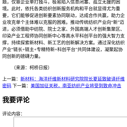
题，仅靠企业单打独斗，极易陷入信息闭塞、孤立无援的困
境。此时，依托各类纺织创新服务机构和平台就显得尤为重
要，它们能够促进创新要素协同联动，达成合作共赢，助力企
业攻克单个主体难以克服的困难。推动传统纺织产业向“新”迈
进，必须借助中纺院、院士之家、外国高端人才创新集聚区、
印染产业工程师协同创新中心等高水平科创平台的强大智力支
撑，持续探索新材料、新工艺的创新解决方案。通过深化纺织
产业“链长+链主+专精特新+科创平台”共同体建设，凝聚起协
同创新的磅礴力量。
（来源：柯桥日报）
上一篇：
新材料：海洋纤维新材料研究院院长夏延致破译纤维
密码
下一篇：
美国加征关税，南亚纺织产业将受到致命冲击
我要评论
评论内容：