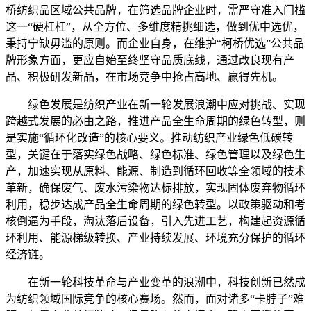
桥纺织品区域公共品牌，在筛选品牌企业时，需严守准入门槛
这一“硬杠杠”，从全方位、多维度精挑细选，做到优中选优，
秉持宁缺毋滥的原则。而企业自身，在维护“柯桥优选”公共品
牌形象方面，更应自始至终坚守品质底线，通过改良现有产
品、积极研发新品，在市场竞争中抢占高地、赢得先机。
绿色发展是纺织产业在新一轮发展浪潮中应对挑战、实现
跨越式发展的必由之路，推进产品全生命周期的绿色转型，则
是实施“循环化改造”的核心要义。推动纺织产业绿色低碳转
型，关键在于落实绿色战略、绿色标准、绿色管理以及绿色生
产，加速实现从原料、能源、制造到循环回收等全领域的技术
革新，确保废气、废水污染物达标排放，实现固体废弃物循环
利用，稳步达成产品全生命周期的绿色转型。以政策驱动和考
核倒逼为手段，淘汰落后设备，引入先进工艺，构建起资源循
环利用、能源梯级转换、产业持续发展、环境充分保护的循环
经济链。
在新一轮科技革命与产业变革的浪潮中，科技创新已然成
为纺织领域国际竞争的核心赛场。然而，面对诸多“卡脖子”难