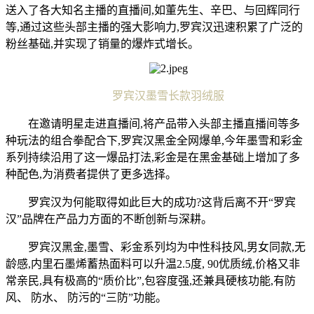
送入了各大知名主播的直播间,如董先生、辛巴、与回辉同行
等,通过这些头部主播的强大影响力,罗宾汉迅速积累了广泛的
粉丝基础,并实现了销量的爆炸式增长。
罗宾汉墨雪长款羽绒服
在邀请明星走进直播间,将产品带入头部主播直播间等多
种玩法的组合拳配合下,罗宾汉黑金全网爆单,今年墨雪和彩金
系列持续沿用了这一爆品打法,彩金是在黑金基础上增加了多
种配色,为消费者提供了更多选择。
罗宾汉为何能取得如此巨大的成功?这背后离不开“罗宾
汉”品牌在产品力方面的不断创新与深耕。
罗宾汉黑金,墨雪、彩金系列均为中性科技风,男女同款,无
龄感,内里石墨烯蓄热面料可以升温2.5度, 90优质绒,价格又非
常亲民,具有极高的“质价比”,包容度强,还兼具硬核功能,有防
风、 防水、 防污的“三防”功能。