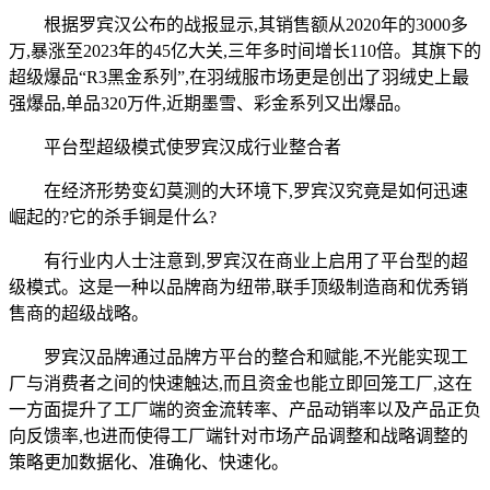
根据罗宾汉公布的战报显示,其销售额从2020年的3000多
万,暴涨至2023年的45亿大关,三年多时间增长110倍。其旗下的
超级爆品“R3黑金系列”,在羽绒服市场更是创出了羽绒史上最
强爆品,单品320万件,近期墨雪、彩金系列又出爆品。
平台型超级模式使罗宾汉成行业整合者
在经济形势变幻莫测的大环境下,罗宾汉究竟是如何迅速
崛起的?它的杀手锏是什么?
有行业内人士注意到,罗宾汉在商业上启用了平台型的超
级模式。这是一种以品牌商为纽带,联手顶级制造商和优秀销
售商的超级战略。
罗宾汉品牌通过品牌方平台的整合和赋能,不光能实现工
厂与消费者之间的快速触达,而且资金也能立即回笼工厂,这在
一方面提升了工厂端的资金流转率、产品动销率以及产品正负
向反馈率,也进而使得工厂端针对市场产品调整和战略调整的
策略更加数据化、准确化、快速化。