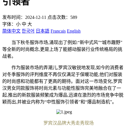
引领者
发布时间：2024-12-11 点击次数：589
字体：
小
中
大
简体中文
한국어
日本語
Français
English
当下秋冬服饰市场,涌现出了例如:“新中式风”“城市趣野”
等全新的时尚概念,更是上场了能撼动服装行业传统格局的挑
战者。
作为服装市场的弄潮儿,罗宾汉敏锐地发现,如今的消费者
对冬季服饰的评判维度不再仅仅满足于保暖功能,他们对服装
的时尚感和功能都有了更高的期待。面对这一市场变化,罗宾
汉男女同款服饰将时尚元素与功能性服饰完美地融合在了一
起,推出的新款服装频繁成为爆品,迅速在激烈的市场竞争中脱
颖而出,并被业内称为“中性服饰引领者”和“爆品制造机”。
罗宾汉品牌大秀走秀现场