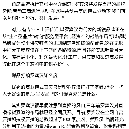
首席品牌执行官张中林介绍道:“罗宾汉将发挥自己的品牌
势能,带动三商进行联动,在这种共创共富的模式驱动下,我们可
以互相补齐短板、共同发展。”
对此,有专业人士评价道,以罗宾汉为代表的新锐品牌正在
从“生产型品牌”转向“服务型平台”,轻资产的战略布局可以帮助
品牌成为整个供应链条的规则制定者和资源配置者,这在无形
中扩大了罗宾汉在上下游的各路资源,而且还能实现销量最大
化、库存最小化、利润最大化,让工厂、供应商和渠道商发挥
彼此在这个生态圈中的供养价值。
爆品打响罗宾汉知名度
优秀的商业模式其实只是帮罗宾汉打好了基础,但令一些
人更好奇的是,罗宾汉品牌的引爆点究竟是什么。
其实罗宾汉很早便注意到直播的风口,三年前罗宾汉对直
播带货赛道的布局就已经全面展开。目前,罗宾汉在全网自营
店播和授权店播的总数超过了1000家,此外,“罗宾汉”品牌还充
分利用了达播的力量,将warm R3黑金系列及墨雪、彩金系列等