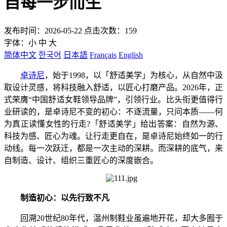
自每一步而生
发布时间：2026-05-22 点击次数：159
字体：
小
中
大
简体中文
한국어
日本語
Français
English
卓诗尼
，始于1998，以「舒适美学」为核心，从自然中汲
取设计灵感，将科技融入舒适，以匠心打磨产品。2026年，正
式荣膺“中国舒适女鞋领导品牌”，引领行业。比头衔更值得行
业研读的，是卓诗尼不变的初心：不逐流量，只问本质——何
为真正读懂女性的行走?「舒适美学」给出答案：自然为源、
科技为感、匠心为魂。让行走更自在，是卓诗尼始终如一的行
动线。每一次跃迁，都是一次主动的深耕。而深耕的底气，来
自制造、设计、组织三重匠心的深度嵌合。
制造初心：以先行致不凡
回溯20世纪80年代，温州制鞋业虽遍地开花，却大多囿于