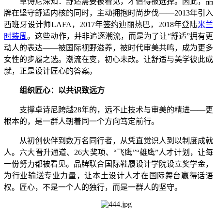
卓诗尼深知：舒适需要被看见，才值得被选择。因此，品
牌在坚守舒适内核的同时，主动拥抱时尚步伐——2013年引入
西班牙设计师LAFA，2017年签约迪丽热巴，2018年登陆
米兰
时装周
。这些动作，并非追逐潮流，而是为了让“舒适”拥有更
动人的表达——被国际视野滋养，被时代审美共鸣，成为更多
女性的步履之选。潮流在变，初心未改。让舒适与美学彼此成
就，正是设计匠心的答案。
组织匠心：以共识致远方
支撑卓诗尼跨越28年的，远不止技术与审美的精进——更
根本的，是一群人朝着同一个方向笃定前行。
从初创伙伴到数万名同行者，从凭直觉识人到以制度成就
人。六大晋升通道、26大奖项、“飞鹰”“雄鹰”人才计划，让每
一份努力都被看见。品牌联合国际鞋履设计学院设立奖学金，
为行业输送专业力量，让本土设计人才在国际舞台赢得话语
权。匠心，不是一个人的独行，而是一群人的坚守。