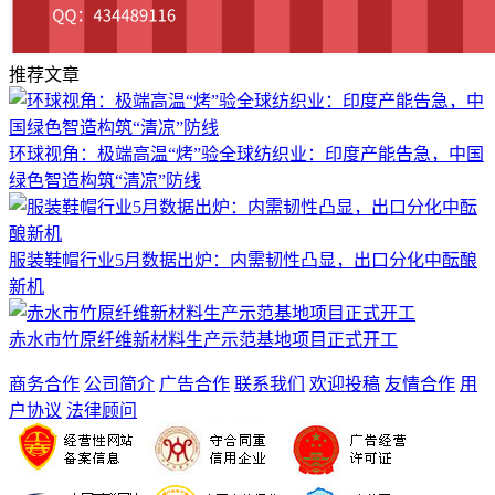
推荐文章
环球视角：极端高温“烤”验全球纺织业：印度产能告急，中国
绿色智造构筑“清凉”防线
服装鞋帽行业5月数据出炉：内需韧性凸显，出口分化中酝酿
新机
赤水市竹原纤维新材料生产示范基地项目正式开工
商务合作
公司简介
广告合作
联系我们
欢迎投稿
友情合作
用
户协议
法律顾问