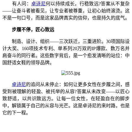
有人问：
卓诗尼
何以持续成长，行稳致远?答案从不复杂
——让奋斗者被看见，让专业者被尊重，让初心始终滚烫。这
不是一句口号，而是这家品牌真实的信仰，也是持久的底气。
步履不停，匠心致远
制造、设计、组织——三次跃迁，三重进阶。30项国际设
计大奖、160项技术专利、单系列20万双的IP爆款、数万名并
肩奋斗的同行者。这些数字背后，是一个愈发清晰的站位：中
国舒适女鞋的领导品牌。
卓诗尼
的追问从未停止：如何让更多女性在步履之间，感
受到被理解的轻盈、被托举的从容?答案从未改变——以匠心
致舒适，以共识致远方。让每一位女性，在轻盈自在的脚步
中，解锁属于自己的从容与光芒。这是卓诗尼的来时路，也是
它的下一程。