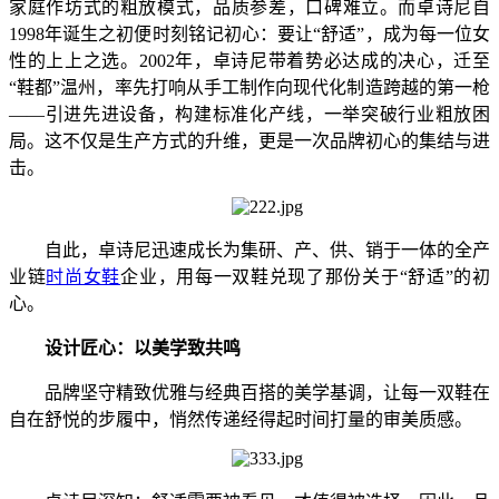
家庭作坊式的粗放模式，品质参差，口碑难立。而卓诗尼自
1998年诞生之初便时刻铭记初心：要让“舒适”，成为每一位女
性的上上之选。2002年，卓诗尼带着势必达成的决心，迁至
“鞋都”温州，率先打响从手工制作向现代化制造跨越的第一枪
——引进先进设备，构建标准化产线，一举突破行业粗放困
局。这不仅是生产方式的升维，更是一次品牌初心的集结与进
击。
自此，卓诗尼迅速成长为集研、产、供、销于一体的全产
业链
时尚女鞋
企业，用每一双鞋兑现了那份关于“舒适”的初
心。
设计匠心：以美学致共鸣
品牌坚守精致优雅与经典百搭的美学基调，让每一双鞋在
自在舒悦的步履中，悄然传递经得起时间打量的审美质感。