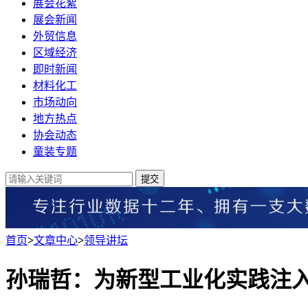
展会花絮
展会新闻
外贸信息
区域经济
即时新闻
材料化工
市场动向
地方热点
协会动态
童装专题
提交
首页
>
文章中心
>
领导讲坛
孙瑞哲：​为新型工业化实践注