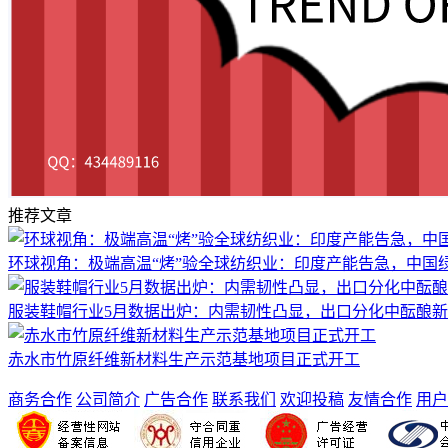
推荐文章
环球视角：极端高温“烤”验全球纺织业：印度产能告急，中国绿
服装鞋帽行业5月数据出炉：内需韧性凸显，出口分化中酝酿
赤水市竹原纤维新材料生产示范基地项目正式开工
商务合作
公司简介
广告合作
联系我们
欢迎投稿
友情合作
用户