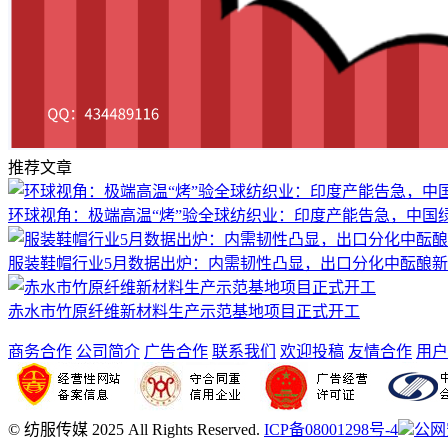
推荐文章
环球视角：极端高温“烤”验全球纺织业：印度产能告急，中国绿
服装鞋帽行业5月数据出炉：内需韧性凸显，出口分化中酝酿
赤水市竹原纤维新材料生产示范基地项目正式开工
商务合作
公司简介
广告合作
联系我们
欢迎投稿
友情合作
用户
© 纺服传媒 2025 All Rights Reserved.
ICP备08001298号-4
公网安