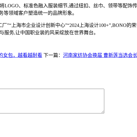
LOGO、标准色融入服装细节,通过纽扣、丝巾、领带等配饰传
政务等领域客户塑造统一的品牌形象。
上海市企业设计创新中心”“2024上海设计100+”,BONO的
品与服务,让中国职业装的风采绽放在世界舞台。
面的女包，越看越耐看
下一篇：
河南家纺协会换届 曹新莲当选会