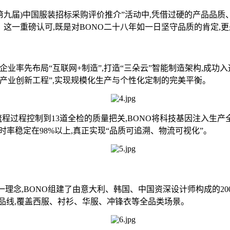
6(第九届)中国服装招标采购评价推介”活动中,凭借过硬的产品品质
荣誉。这一重磅认可,既是对BONO二十八年如一日坚守品质的肯定
业率先布局“互联网+制造”,打造“三朵云”智能制造架构,成功入选
产业创新工程”,实现规模化生产与个性化定制的完美平衡。
过程控制到13道全检的质量把关,BONO将科技基因注入生产全链
及时率稳定在98%以上,真正实现“品质可追溯、物流可视化”。
念,BONO组建了由意大利、韩国、中国资深设计师构成的20
品线,覆盖西服、衬衫、华服、冲锋衣等全品类场景。