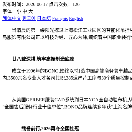
发布时间：2026-06-17 点击次数：126
字体：
小
中
大
简体中文
한국어
日本語
Français
English
当清晨的第一缕阳光掠过上海松江工业园区的智能化吊挂生产
鸟服饰有限公司正以科技为经、匠心为纬,编织着中国职业装行
廿八载深耕,筑牢高端制造底座
成立于1996年的BONO,始终以“打造中国高端商务装卓越
内,3500余名专业人才各司其职,385道严苛工序与30个质量
从美国GERBER服装CAD系统到日本NCA全自动验布机,
“全国售后服务行业十佳单位”,BONO品牌连续多年获“上海名
载誉前行,2026再夺全国桂冠