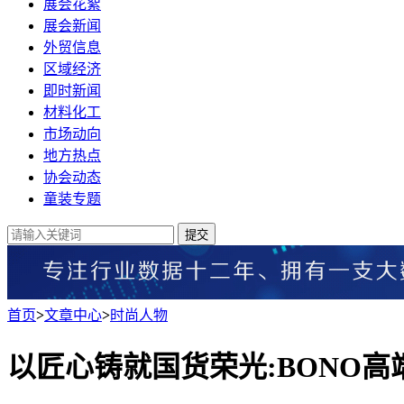
展会花絮
展会新闻
外贸信息
区域经济
即时新闻
材料化工
市场动向
地方热点
协会动态
童装专题
提交
首页
>
文章中心
>
时尚人物
以匠心铸就国货荣光:BONO