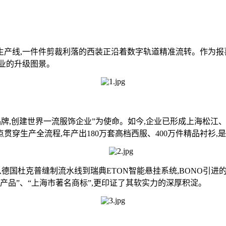
线,一件件剪裁利落的西装正沿着数字轨道精准流转。作为报喜
业的升级图景。
品牌,创建世界一流服饰企业”为使命。如今,企业已形成上海松江、
控制点贯穿生产全流程,年产出180万套高档西服、400万件精品
从德国杜克普缝制流水线到瑞典ETON智能悬挂系统,BONO引进
牌产品”、“上海市著名商标”,更印证了其软实力的深厚积淀。