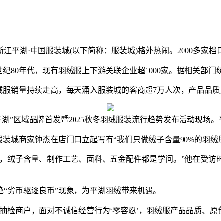
湖·中国服装城(以下简称：服装城)格外热闹。2000多家
80年代，现有羽绒服上下游关联企业超1000家。据相关部门统计
服销量持续走高，每天涌入服装城的客商超7万人次，产品品质
时尚平湖”区域品牌首发暨2025秋冬羽绒服装流行趋势发布活动现场
城商家钟杰在店门口立起写有“我们只做绒子含量90%的羽绒
绒子含量、制作工艺、面料、五金配件都是学问。”他在受访时表
“劣币驱逐良币”现象，为平湖羽绒带来机遇。
抽检商户，面对不诚信经营行为‘零容忍’，羽绒服产品品质、原