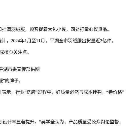
档口挂满羽绒服，顾客提着大包小裹，四处打量心仪货品。
，2024年1月至11月，平湖全市羽绒服出货量近2亿件。
成核心关注点。
。平湖市委宣传部供图
服”的牌子。
示，行业“洗牌”过程中，好质量必然与成本挂钩，“卷价格”
创设计率显著提升。”吴学全认为，产品质量受公众舆论监督，