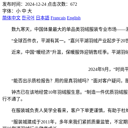
发布时间：2024-12-24 点击次数：672
字体：
小
中
大
简体中文
한국어
日本語
Français
English
数九寒天，中国体量最大的单品类羽绒服装专业市场——浙江平
“全球百件衣，平湖有其一。”嘉兴平湖羽绒产业起步于20世纪
近来，中国“暖经济”升温，保暖服饰迎销售旺季。平湖羽绒
2024年9月，“
“能否出示质检报告？用的是真羽绒吗？”面对客户疑问，服装
钟杰已在该地经营10年羽绒服生意。“制造一件优质羽绒服，
行不通了。
在服装城负责人吴学全看来，客户下单更谨慎，有助于杜绝
“服装城建成于2011年，多年来我们紧抓质量监管，不定期