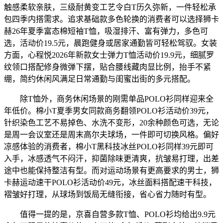
触感柔软亲肤，三级耐黄变工艺令白T历久弥新，一件轻松承
包四季内搭需求。追求基础款多色轮换的消费者可以选择狮卡
赫26年夏季富态棉短袖T恤，吸湿排汗、富有弹力，多色可
选，活动价19.5元，晨跑健身或居家通勤皆可轻松驾驭。女装
方面，心程悦2026年新款女士弹力T恤活动价19.9元，细腻罗
纹领口搭配修身微弹下摆，贴合腰线藏肉显比例，抬手不紧
绷，简约休闲风满足日常通勤与闺蜜出街的多元搭配。
除T恤外，商务休闲场景的刚需单品POLO衫同样迎来全
年低价。棉小T夏季男女同款商务翻领POLO衫活动价39元，
针织染色工艺不易掉色、水洗不变形，20余种颜色可选，无论
是周一会议室还是周末高尔夫球场，一件即可切换风格。偏好
凉感体验的消费者，棉小T黑科技冰丝POLO衫同样39元即可
入手，冰感透气不闷汗，抑菌除味更清爽，抗皱易打理，出差
途中也能保持整洁有型。而对运动场景有更高要求的男士，狮
卡赫运动速干POLO衫活动价49元，冰丝面料搭配速干科技，
褶皱好打理，从球场到饭局无缝衔接，省心省力随时有型。
值得一提的是，京喜自营多款T恤、POLO衫均给出9.9元