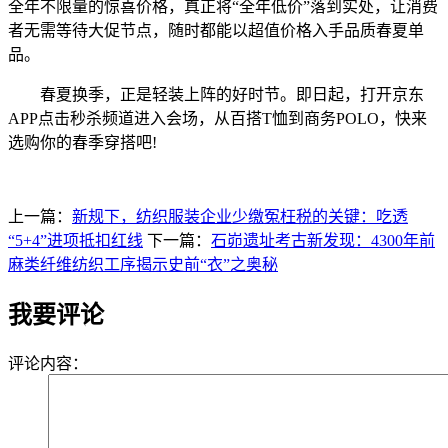
全年不限量的惊喜价格，真正将“全年低价”落到实处，让消费
者无需等待大促节点，随时都能以超值价格入手品质春夏单
品。
春夏换季，正是轻装上阵的好时节。即日起，打开京东
APP点击秒杀频道进入会场，从百搭T恤到商务POLO，快来
选购你的春季穿搭吧!
上一篇：
新规下，纺织服装企业少缴冤枉税的关键：吃透
“5+4”进项抵扣红线
下一篇：
石峁遗址考古新发现：4300年前
麻类纤维纺织工序揭示史前“衣”之奥秘
我要评论
评论内容：