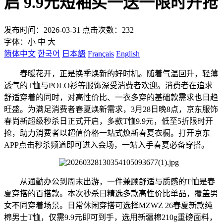
启 9.9元短袖买一送一限时开抢
发布时间：2026-03-31 点击次数：232
字体：
小
中
大
简体中文
한국어
日本語
Français
English
春暖花开，正是换季焕新的好时机。随着气温回升，轻薄
透气的T恤与POLO衫等服饰深受消费者欢迎。消费者在追求
舒适穿着的同时，对高性价比、一衣多穿的基础款需求也日趋
旺盛。为满足消费者春夏焕新需求，3月28日晚8点，京东服饰
春尚新超级秒杀日正式开启，多款T恤9.9元，低至5折限时开
抢，助力消费者以超值价格一站式焕新春夏衣橱。打开京东
APP点击秒杀频道即可进入会场，一站入手春夏必备穿搭。
从通勤办公到周末出游，一件兼顾舒适与质感的T恤是春
夏穿搭的百搭款。本次秒杀日精选多款高性价比单品，覆盖男
女不同穿着场景。日常休闲穿搭可选择MZWZ 26春夏新款纯
棉男士T恤，仅需9.9元即可到手，选用新疆棉210g重磅面料，