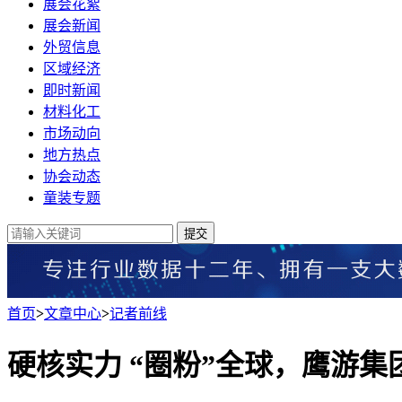
展会花絮
展会新闻
外贸信息
区域经济
即时新闻
材料化工
市场动向
地方热点
协会动态
童装专题
提交
首页
>
文章中心
>
记者前线
硬核实力 “圈粉”全球，鹰游集