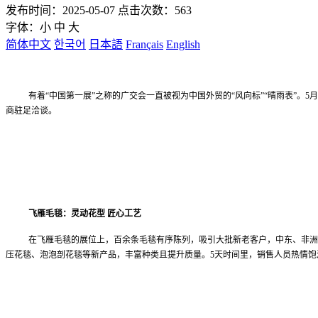
发布时间：2025-05-07 点击次数：563
字体：
小
中
大
简体中文
한국어
日本語
Français
English
有着“中国第一展”之称的广交会一直被视为中国外贸的“风向标”“晴雨表”。
商驻足洽谈。
飞雁毛毯：灵动花型 匠心工艺
在飞雁毛毯的展位上，百余条毛毯有序陈列，吸引大批新老客户，中东、非洲
压花毯、泡泡剖花毯等新产品，丰富种类且提升质量。5天时间里，销售人员热情