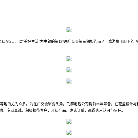
5月1日至5日，以“美好生活”为主题的第137届广交会第三期如约而至。鹰游集团旗
等地的尤为众多。为在广交会崭露头角，飞雁毛毯公司提前半年筹备，在花型设计与
饱满、专业真诚，积极接待客户，介绍产品、确认订单，赢得客户认可与信任。