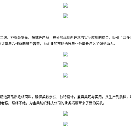
兰绒、舒棉条提花、短绒等产品，充分展现创新理念与实际应用的结合，吸引了众多
场订单与合作意向纷至沓来，为企业的市场拓展与业务增长注入了强劲动力。
精选高品质毛绒面料，确保柔软亲肤，独特设计，兼具美观与实用。从生产到质检，
新老客户络绎不绝，为金典纺织科技公司的业务拓展带来了新的契机。