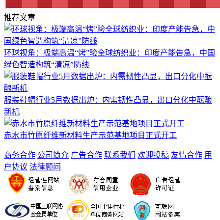
推荐文章
环球视角：极端高温“烤”验全球纺织业：印度产能告急，中国
绿色智造构筑“清凉”防线
服装鞋帽行业5月数据出炉：内需韧性凸显，出口分化中酝酿
新机
赤水市竹原纤维新材料生产示范基地项目正式开工
商务合作
公司简介
广告合作
联系我们
欢迎投稿
友情合作
用
户协议
法律顾问