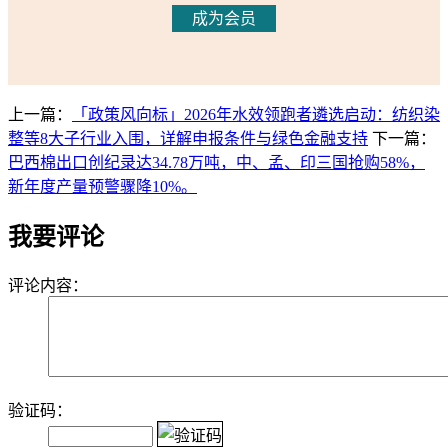
成为会员
上一篇：
「政策风向标」2026年水效领跑者遴选启动：纺织染
整等8大子行业入围，详解申报条件与绿色金融支持
下一篇：
巴西棉出口创纪录达34.78万吨，中、孟、印三国抢购58%，
新年度产量预警骤降10%。
我要评论
评论内容：
验证码：