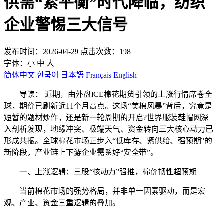
供需“紧平衡”时代降临，纺织
企业警惕三大信号
发布时间：2026-04-29 点击次数：198
字体：
小
中
大
简体中文
한국어
日本語
Français
English
导读： 近期，由外盘ICE棉花期货引领的上涨行情席卷全
球，期价已刷新近11个月高点。这场“美棉风暴”背后，究竟是
短暂的题材炒作，还是新一轮周期的开启?世界服装鞋帽网深
入剖析发现，地缘冲突、极端天气、资金转向三大核心动力已
形成共振。全球棉花市场正步入“低库存、紧供给、强预期”的
新阶段，产业链上下游企业需系好“安全带”。
一、上涨逻辑：三股“核动力”强推，棉价韧性超预期
当前棉花市场的强势格局，并非单一因素驱动，而是宏
观、产业、资金三重逻辑的叠加。