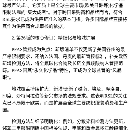
球最严法规"。它实质上是全球主要市场(欧美日韩等)化学品
限制法规的"集大成者"。对于跨国采购商和品牌而言，符合
RSL要求已成为供应链准入的基本门槛。许多国际品牌直接将
其作为供应商合规审核的依据。
2. 第26版的核心修订：精细化与地域扩展
PFAS管控成为焦点：新版清单不仅更新了美国各州的最
严格限制要求，还纳入法国、丹麦的最新管控标准，补充欧盟
新增检测方法，将全氟碳化合物及长链全氟羧酸纳入管控范
畴。PFAS因其"永久化学品"特性，正成为全球监管的"风暴
眼"。
地域覆盖持续扩大：新增/更新了越南、埃及、摩洛哥、
印度、沙特阿拉伯等新兴市场的法规要求。这表明RSL的关注
点已不局限于欧美，而是扩展至全球主要纺织服装消费和生产
国。
检测方法与细节明确化：例如，分散染料检测方法更新，
邻苯二甲酸酯明确中国相关法规，甲醛和重金属按年龄段细化