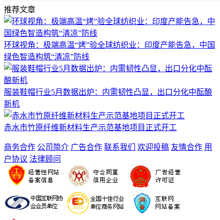
推荐文章
环球视角：极端高温“烤”验全球纺织业：印度产能告急，中国
绿色智造构筑“清凉”防线
服装鞋帽行业5月数据出炉：内需韧性凸显，出口分化中酝酿
新机
赤水市竹原纤维新材料生产示范基地项目正式开工
商务合作
公司简介
广告合作
联系我们
欢迎投稿
友情合作
用
户协议
法律顾问