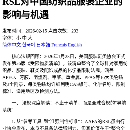
RSL对中国纺织品服装企业的
影响与机遇
发布时间：2026-02-15 点击次数：293
字体：
小
中
大
简体中文
한국어
日本語
Français
English
核心法规回顾：2026年1月28日，美国服装鞋类协会正式
发布第26版《受限物质清单》。该清单整合了全球针对家用纺
织品、服装、鞋类及配饰成品的化学品限制法规，涵盖
APEO、芳胺、阻燃剂、甲醛、重金属、PFAS等16大类物质
及3个附录，每类物质均详细列明CAS编号、化学名称、限制
标准、适用地区及检测方法。
一、 法规深度解读：不止于清单，而是全球合规的"导航
系统"
1. 从"参考工具"到"准强制性标准"：AAFA的RSL虽由行
业协会发布，本身不具备法律强制力，但其价值在于"整合全