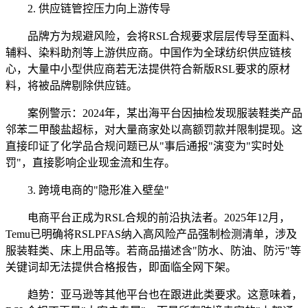
2. 供应链管控压力向上游传导
品牌方为规避风险，会将RSL合规要求层层传导至面料、
辅料、染料助剂等上游供应商。中国作为全球纺织供应链核
心，大量中小型供应商若无法提供符合新版RSL要求的原材
料，将被品牌剔除供应链。
案例警示：2024年，某出海平台因抽检发现服装鞋类产品
邻苯二甲酸盐超标，对大量商家处以高额罚款并限制提现。这
直接印证了化学品合规问题已从"事后通报"演变为"实时处
罚"，直接影响企业现金流和生存。
3. 跨境电商的"隐形准入壁垒"
电商平台正成为RSL合规的前沿执法者。2025年12月，
Temu已明确将RSLPFAS纳入高风险产品强制检测清单，涉及
服装鞋类、床上用品等。若商品描述含"防水、防油、防污"等
关键词却无法提供合格报告，即面临全网下架。
趋势：亚马逊等其他平台也在跟进此类要求。这意味着，