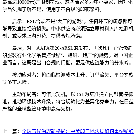
最高达10000元)并限制提现。这些商家多为中小卖家，因对化
学品法规了解不足，使用了不合规的印花浆料。
启示：RSL合规不是"大厂的游戏"，任何环节的疏忽都可
能导致直接经济损失。中小供应商必须建立原材料入库检测机
制，或要求上游印花厂提供合规承诺。
最后，对于AAFA第26版RSL的发布，再次印证了全球纺
织服装行业化学品管控"趋严、趋细、趋广"的趋势。对中国企
业而言，这既是出口合规的门槛，更是供应链能力的分水岭。
被动应对者：将面临检测成本上升、订单流失、平台罚款
等多重风险。
主动布局者：可借此契机，以RSL为基准建立内部管控标
准，推动环保技术升级，将合规转化为差异化竞争力，在日益
严格的全球监管环境中赢得先机。
上一篇：
全球气候治理新格局：中美印三地法规如何重塑纺织