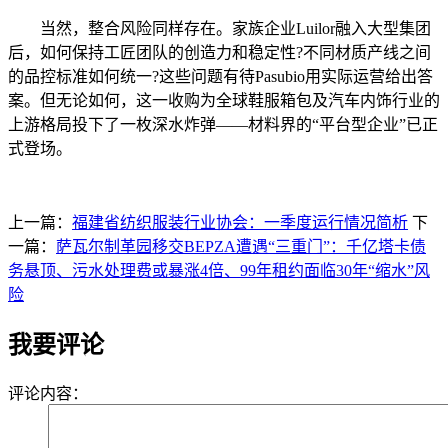
当然，整合风险同样存在。家族企业Luilor融入大型集团
后，如何保持工匠团队的创造力和稳定性?不同材质产线之间
的品控标准如何统一?这些问题有待Pasubio用实际运营给出答
案。但无论如何，这一收购为全球鞋服箱包及汽车内饰行业的
上游格局投下了一枚深水炸弹——材料界的“平台型企业”已正
式登场。
上一篇：
福建省纺织服装行业协会：一季度运行情况简析
下
一篇：
萨瓦尔制革园移交BEPZA遭遇“三重门”：千亿塔卡债
务悬顶、污水处理费或暴涨4倍、99年租约面临30年“缩水”风
险
我要评论
评论内容：