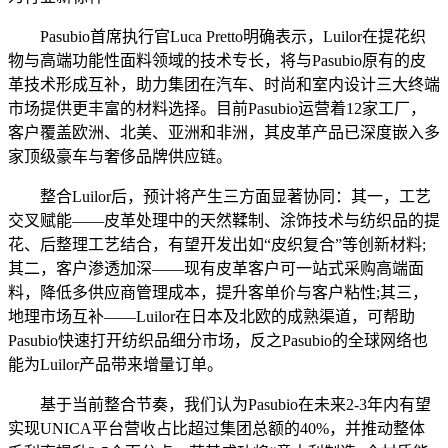
Pasubio首席执行官Luca Pretto明确表示，Luilor在提花织
物与高端功能性面料领域的技术专长，将与Pasubio原有的皮
革技术形成互补，助力集团在汽车、时尚和室内设计三大终端
市场提供更丰富的材料选择。目前Pasubio运营着12家工厂，
客户覆盖欧洲、北美、亚洲和非洲，其皮革产品已深度嵌入多
家顶级豪车与奢侈品牌供应链。
整合Luilor后，预计将产生三方面显著协同：其一，工艺
交叉赋能——皮革处理中的天然鞣制、涂饰技术与纺织品的提
花、后整理工艺结合，有望开发出如“皮织复合”等创新材料;
其二，客户渗透加深——现有皮革客户可一站式采购高端面
料，降低多供应商管理成本，提升客单价与客户粘性;其三，
地理市场互补——Luilor在日本及北欧的成熟渠道，可帮助
Pasubio快速打开纺织品细分市场，反之Pasubio的全球网络也
能为Luilor产品带来增量订单。
基于当前整合节奏，我们认为Pasubio在未来2-3年内有望
实现UNICA平台营收占比超过集团总额的40%，并推动整体