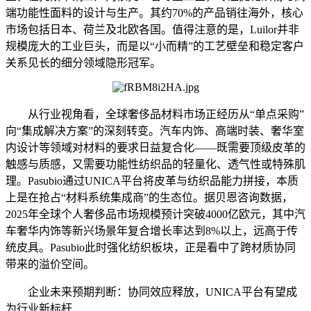
端功能性面料的设计与生产。其约70%的产品销往海外，核心
市场包括日本、荷兰及北欧各国。值得注意的是，Luilor并非
规模庞大的工业巨头，而是以“小而精”的工艺壁垒和稳定客户
关系见长的细分领域隐形冠军。
从行业视角看，全球奢侈品材料市场正经历从“单点采购”
向“集成解决方案”的深刻转变。汽车内饰、高端时装、奢华室
内设计等领域对材料的要求日益复合化——既需要顶级皮革的
触感与质感，又需要功能性纺织品的轻量化、透气性或特殊肌
理。Pasubio通过UNICA平台将皮革与纺织品能力拼接，本质
上是在抢占“材料系统集成商”的生态位。据贝恩咨询数据，
2025年全球个人奢侈品市场规模预计突破4000亿欧元，其中汽
车奢华内饰等新兴场景年复合增长率达到8%以上，远高于传
统皮具。Pasubio此时强化纺织板块，正是看中了跨材质协同
带来的溢价空间。
企业未来预期判断：协同效应释放，UNICA平台有望成
为行业新标杆