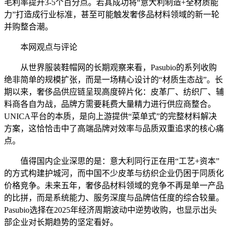
毛利率提升3-5个百分点。若其成功将“意大利制造+全材质能
力”打造成行业标准，甚至可能触发奢侈品材料领域的新一轮
并购整合潮。
本网观点与评论
从世界服装鞋帽网的长期观察来看，Pasubio的系列收购
绝非简单的规模扩张，而是一场精心设计的“材质生态战”。长
期以来，奢侈品供应链呈现高度碎片化：皮革厂、纺织厂、辅
料商各自为战，品牌方需要耗费大量精力进行供应商整合。
UNICA平台的本质，是向上游提供“菜单式”的完整材料解决
方案，这恰恰击中了高端品牌对效率与品质双重追求的核心痛
点。
值得国内企业深思的是：意大利同行正在用“工艺+资本”
的方式构建护城河，而中国不少皮革与纺织企业仍困于同质化
价格竞争。未来五年，奢侈品材料领域的竞争不再是单一产品
的比拼，而是系统能力、服务深度与品牌信任度的综合较量。
Pasubio选择在2025年经济周期波动中逆势收购，也显示出头
部企业对长期趋势的坚定看好。