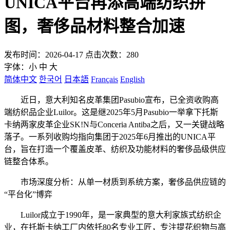
UNICA平台再添高端纺织拼
图，奢侈品材料整合加速
发布时间：2026-04-17 点击次数：280
字体：
小
中
大
简体中文
한국어
日本語
Français
English
近日，意大利知名皮革集团Pasubio宣布，已全资收购高
端纺织品企业Luilor。这是继2025年5月Pasubio一举拿下托斯
卡纳两家皮革企业SK!N与Conceria Antiba之后，又一关键战略
落子。一系列收购均指向集团于2025年6月推出的UNICA平
台，旨在打造一个覆盖皮革、纺织及功能材料的奢侈品级供应
链整合体系。
市场深度分析：从单一材质到系统方案，奢侈品供应链的
“平台化”博弈
Luilor成立于1990年，是一家典型的意大利家族式纺织企
业，在托斯卡纳工厂内依托80名专业工匠，专注提花织物与高