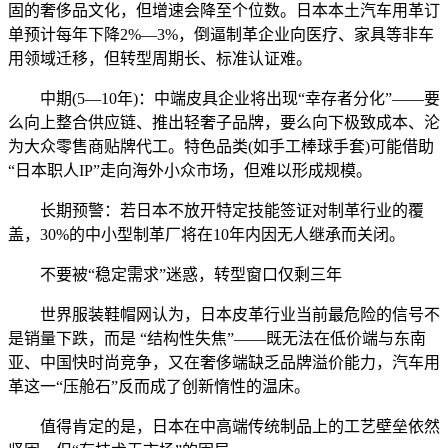
固的奢侈品文化，但增速会降至个位数。日本本土汽车用革订
单预计每年下降2%—3%，倒逼制革企业向医疗、家具等非车
用领域迁移，但转型周期长、标准认证难。
中期(5—10年)：中端皮具企业将出现“幸存者分化”——要
么向上整合供应链、推出轻奢子品牌，要么向下极致成本、沦
为大众零售商贴牌代工。特色品类(如手工棒球手套)可能借助
“日本职人IP”走向海外小众市场，但难以形成规模。
长期预警：若日本不放开特定技能签证对制革行业的覆
盖，30%的中小型制革厂将在10年内因无人继承而关闭。
不要被“稳定需求”迷惑，转型窗口仅剩三年
世界服装鞋帽网认为，日本皮革行业当前最危险的信号不
是销量下跌，而是 “结构性失焦”——既无法在低价端与东南
亚、中国快时尚竞争，又在奢侈端缺乏品牌溢价能力，汽车用
革这一“压舱石”反而成了创新惰性的温床。
值得肯定的是，日本在中高端传统制品上的工艺壁垒依然