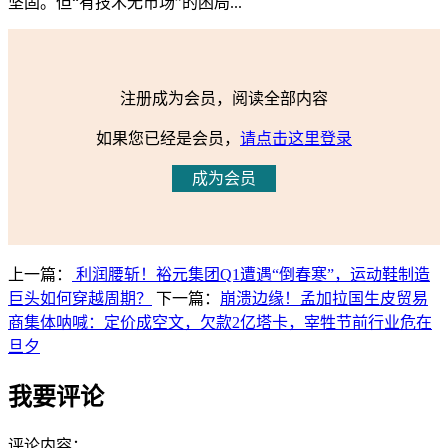
坚固。但“有技术无市场”的困局...
注册成为会员，阅读全部内容
如果您已经是会员，
请点击这里登录
成为会员
上一篇：
利润腰斩！裕元集团Q1遭遇“倒春寒”，运动鞋制造
巨头如何穿越周期？
下一篇：
崩溃边缘！孟加拉国生皮贸易
商集体呐喊：定价成空文，欠款2亿塔卡，宰牲节前行业危在
旦夕
我要评论
评论内容：