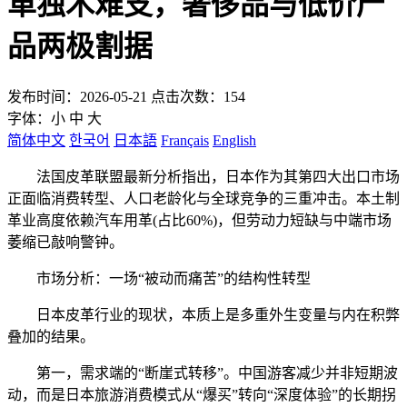
革独木难支，奢侈品与低价产
品两极割据
发布时间：2026-05-21 点击次数：154
字体：
小
中
大
简体中文
한국어
日本語
Français
English
法国皮革联盟最新分析指出，日本作为其第四大出口市场
正面临消费转型、人口老龄化与全球竞争的三重冲击。本土制
革业高度依赖汽车用革(占比60%)，但劳动力短缺与中端市场
萎缩已敲响警钟。
市场分析：一场“被动而痛苦”的结构性转型
日本皮革行业的现状，本质上是多重外生变量与内在积弊
叠加的结果。
第一，需求端的“断崖式转移”。中国游客减少并非短期波
动，而是日本旅游消费模式从“爆买”转向“深度体验”的长期拐