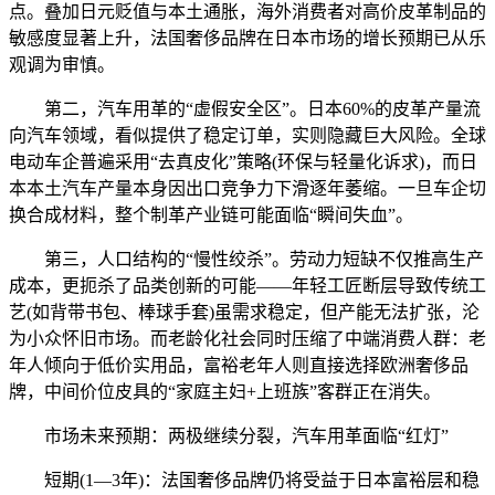
点。叠加日元贬值与本土通胀，海外消费者对高价皮革制品的
敏感度显著上升，法国奢侈品牌在日本市场的增长预期已从乐
观调为审慎。
第二，汽车用革的“虚假安全区”。日本60%的皮革产量流
向汽车领域，看似提供了稳定订单，实则隐藏巨大风险。全球
电动车企普遍采用“去真皮化”策略(环保与轻量化诉求)，而日
本本土汽车产量本身因出口竞争力下滑逐年萎缩。一旦车企切
换合成材料，整个制革产业链可能面临“瞬间失血”。
第三，人口结构的“慢性绞杀”。劳动力短缺不仅推高生产
成本，更扼杀了品类创新的可能——年轻工匠断层导致传统工
艺(如背带书包、棒球手套)虽需求稳定，但产能无法扩张，沦
为小众怀旧市场。而老龄化社会同时压缩了中端消费人群：老
年人倾向于低价实用品，富裕老年人则直接选择欧洲奢侈品
牌，中间价位皮具的“家庭主妇+上班族”客群正在消失。
市场未来预期：两极继续分裂，汽车用革面临“红灯”
短期(1—3年)：法国奢侈品牌仍将受益于日本富裕层和稳