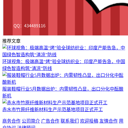
推荐文章
环球视角：极端高温“烤”验全球纺织业：印度产能告急，中国
绿色智造构筑“清凉”防线
服装鞋帽行业5月数据出炉：内需韧性凸显，出口分化中酝酿
新机
赤水市竹原纤维新材料生产示范基地项目正式开工
商务合作
公司简介
广告合作
联系我们
欢迎投稿
友情合作
用
户协议
法律顾问