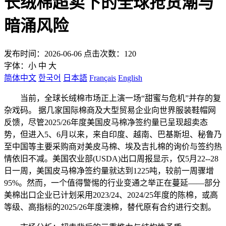
长绒棉超卖下的全球抢货潮与
暗涌风险
发布时间：2026-06-06 点击次数：120
字体：
小
中
大
简体中文
한국어
日本語
Français
English
当前，全球长绒棉市场正上演一场“甜蜜与危机”并存的复
杂戏码。 据几家国际棉商及大型贸易企业向世界服装鞋帽网
反馈，尽管2025/26年度美国皮马棉净签约量已呈现超卖态
势，但进入5、6月以来，来自印度、越南、巴基斯坦、秘鲁乃
至中国等主要采购商对美皮马棉、埃及吉扎棉的询价与签约热
情依旧不减。美国农业部(USDA)出口周报显示，仅5月22--28
日一周，美国皮马棉净签约量就达到1225吨，较前一周骤增
95%。然而，一个值得警惕的行业变通之举正在蔓延——部分
美棉出口企业已计划采用2023/24、2024/25年度的陈棉，或高
等级、高指标的2025/26年度澳棉，替代原有合约进行交割。