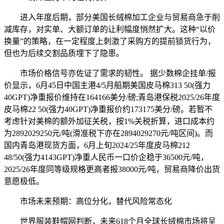
进入年度后期，部分美国长绒棉加工企业与贸易商急于削
减库存，对实单、大额订单的让利幅度悄然扩大。这种“以价
换量”的策略，在一定程度上刺激了采购方的提前锁货行为，
但也为后续交割品质埋下了隐患。
市场价格信号亦佐证了需求的韧性。 据少数棉企挂单/报
价显示，6月45日中国主港4/5月船期美国皮马棉313 50(强力
40GPT)净重报价维持在164166美分/磅;青岛港保税2025/26年度
皮马棉22 50(强力40GPT)净重报价约173175美分/磅。若暂不
考虑针对美棉的额外加征关税，按1%关税折算，进口成本约
为2892029250元/吨(滑准税下亦在2894029270元/吨区间)。而
国内青岛港现货方面，6月上旬2024/25年度皮马棉212
48/50(强力4143GPT)净重人民币一口价企稳于36500元/吨，
2025/26年度同等级规格更高者报38000元/吨，贸易商降价出货
意愿极低。
市场未来预期：高位分化，替代风险常态化
世界服装鞋帽网判断，未来618个月全球长绒棉市场将呈