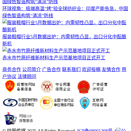
环球视角：极端高温“烤”验全球纺织业：印度产能告急，中国
绿色智造构筑“清凉”防线
服装鞋帽行业5月数据出炉：内需韧性凸显，出口分化中酝酿
新机
赤水市竹原纤维新材料生产示范基地项目正式开工
商务合作
公司简介
广告合作
联系我们
欢迎投稿
友情合作
用
户协议
法律顾问
© 纺服传媒 2025 All Rights Reserved.
ICP备08001298号-4
公