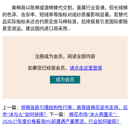
美棉商以陈棉或澳棉替代交割，虽属行业变通，但长绒棉
的色泽、含杂率、短绒率等指标对成纱质量影响显著。若替代
品实际指标未达合约原定皮马棉标准，后续极易引发国际索赔
甚至退运。建议国内进口商采用...
注册成为会员，阅读全部内容
如果您已经是会员，
请点击这里登录
成为会员
上一篇：
郑棉急跌引爆结构性行情：高等级棉花逆市走俏，后
市“冰与火”如何抉择？
下一篇：
棉花市场“冰火两重天”：
2026/27年度价格看涨9%却遭遇产量寒流，行业如何破局？