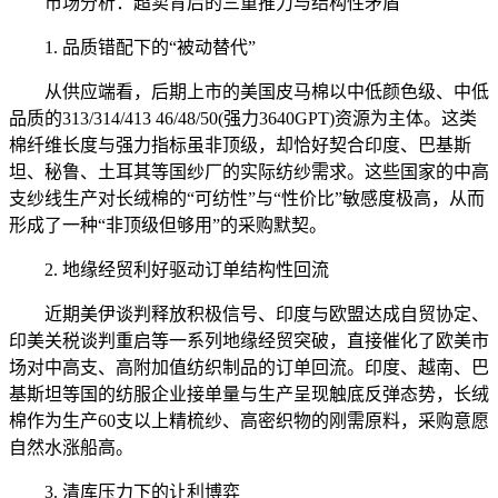
市场分析：超卖背后的三重推力与结构性矛盾
1. 品质错配下的“被动替代”
从供应端看，后期上市的美国皮马棉以中低颜色级、中低
品质的313/314/413 46/48/50(强力3640GPT)资源为主体。这类
棉纤维长度与强力指标虽非顶级，却恰好契合印度、巴基斯
坦、秘鲁、土耳其等国纱厂的实际纺纱需求。这些国家的中高
支纱线生产对长绒棉的“可纺性”与“性价比”敏感度极高，从而
形成了一种“非顶级但够用”的采购默契。
2. 地缘经贸利好驱动订单结构性回流
近期美伊谈判释放积极信号、印度与欧盟达成自贸协定、
印美关税谈判重启等一系列地缘经贸突破，直接催化了欧美市
场对中高支、高附加值纺织制品的订单回流。印度、越南、巴
基斯坦等国的纺服企业接单量与生产呈现触底反弹态势，长绒
棉作为生产60支以上精梳纱、高密织物的刚需原料，采购意愿
自然水涨船高。
3. 清库压力下的让利博弈