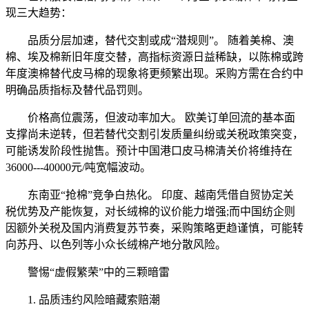
现三大趋势：
品质分层加速，替代交割或成“潜规则”。 随着美棉、澳
棉、埃及棉新旧年度交替，高指标资源日益稀缺，以陈棉或跨
年度澳棉替代皮马棉的现象将更频繁出现。采购方需在合约中
明确品质指标及替代品罚则。
价格高位震荡，但波动率加大。 欧美订单回流的基本面
支撑尚未逆转，但若替代交割引发质量纠纷或关税政策突变，
可能诱发阶段性抛售。预计中国港口皮马棉清关价将维持在
36000---40000元/吨宽幅波动。
东南亚“抢棉”竞争白热化。 印度、越南凭借自贸协定关
税优势及产能恢复，对长绒棉的议价能力增强;而中国纺企则
因额外关税及国内消费复苏节奏，采购策略更趋谨慎，可能转
向苏丹、以色列等小众长绒棉产地分散风险。
警惕“虚假繁荣”中的三颗暗雷
1. 品质违约风险暗藏索赔潮