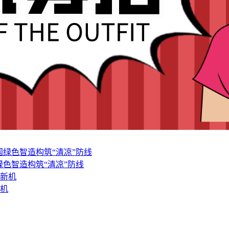
色智造构筑“清凉”防线
新机