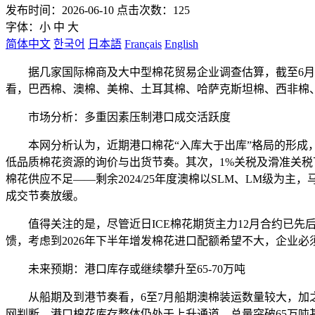
发布时间：2026-06-10 点击次数：125
字体：
小
中
大
简体中文
한국어
日本語
Français
English
据几家国际棉商及大中型棉花贸易企业调查估算，截至6月6日
看，巴西棉、澳棉、美棉、土耳其棉、哈萨克斯坦棉、西非棉
市场分析：多重因素压制港口成交活跃度
本网分析认为，近期港口棉花“入库大于出库”格局的形成，
低品质棉花资源的询价与出货节奏。其次，1%关税及滑准关税
棉花供应不足——剩余2024/25年度澳棉以SLM、LM级
成交节奏放缓。
值得关注的是，尽管近日ICE棉花期货主力12月合约已先后
馈，考虑到2026年下半年增发棉花进口配额希望不大，企业必须
未来预期：港口库存或继续攀升至65-70万吨
从船期及到港节奏看，6至7月船期澳棉装运数量较大，加之2025
网判断，港口棉花库存整体仍处于上升通道，总量突破65万吨