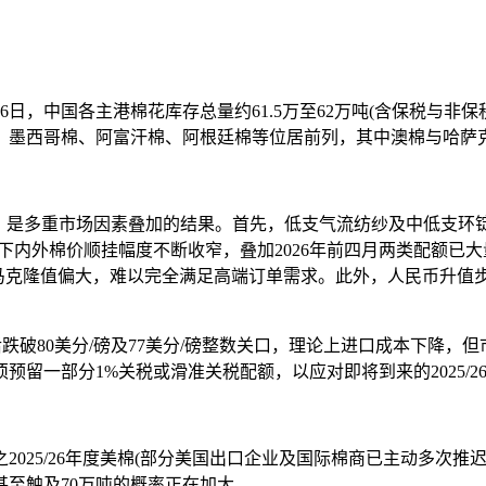
，中国各主港棉花库存总量约61.5万至62万吨(含保税与非保
、墨西哥棉、阿富汗棉、阿根廷棉等位居前列，其中澳棉与哈萨
是多重市场因素叠加的结果。首先，低支气流纺纱及中低支环
下内外棉价顺挂幅度不断收窄，叠加2026年前四月两类配额已
为主，马克隆值偏大，难以完全满足高端订单需求。此外，人民币
跌破80美分/磅及77美分/磅整数关口，理论上进口成本下降，
预留一部分1%关税或滑准关税配额，以应对即将到来的2025/
/26年度美棉(部分美国出口企业及国际棉商已主动多次推迟装运)
甚至触及70万吨的概率正在加大。