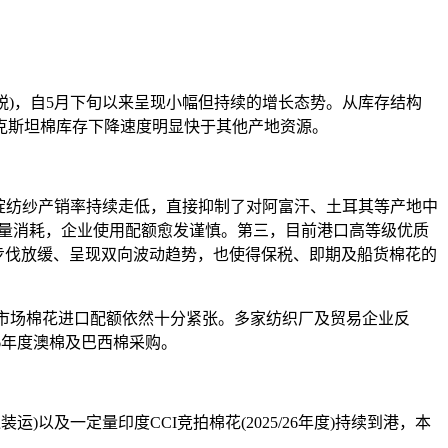
税)，自5月下旬以来呈现小幅但持续的增长态势。从库存结构
克斯坦棉库存下降速度明显快于其他产地资源。
锭纺纱产销率持续走低，直接抑制了对阿富汗、土耳其等产地中
大量消耗，企业使用配额愈发谨慎。第三，目前港口高等级优质
升值步伐放缓、呈现双向波动趋势，也使得保税、即期及船货棉花的
但市场棉花进口配额依然十分紧张。多家纺织厂及贸易企业反
26年度澳棉及巴西棉采购。
以及一定量印度CCI竞拍棉花(2025/26年度)持续到港，本