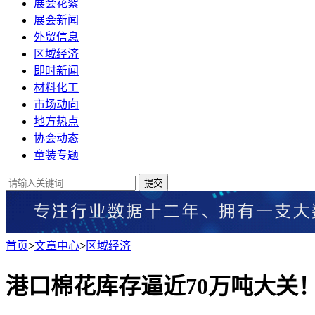
展会花絮
展会新闻
外贸信息
区域经济
即时新闻
材料化工
市场动向
地方热点
协会动态
童装专题
提交
首页
>
文章中心
>
区域经济
港口棉花库存逼近70万吨大关