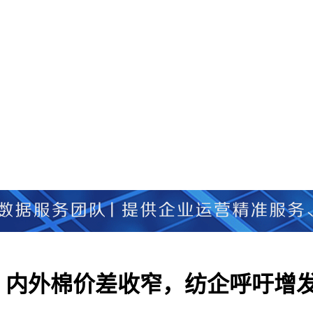
！内外棉价差收窄，纺企呼吁增